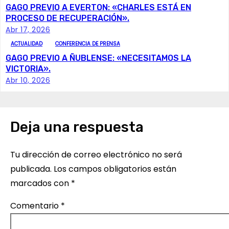
GAGO PREVIO A EVERTON: «CHARLES ESTÁ EN
c
PROCESO DE RECUPERACIÓN».
Abr 17, 2026
i
ACTUALIDAD
CONFERENCIA DE PRENSA
GAGO PREVIO A ÑUBLENSE: «NECESITAMOS LA
ó
VICTORIA».
Abr 10, 2026
n
d
e
Deja una respuesta
e
Tu dirección de correo electrónico no será
n
publicada.
Los campos obligatorios están
marcados con
*
t
Comentario
*
r