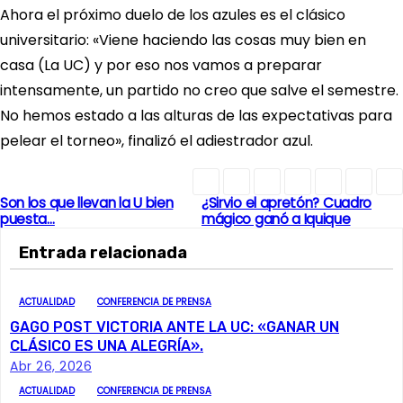
Ahora el próximo duelo de los azules es el clásico
universitario: «Viene haciendo las cosas muy bien en
casa (La UC) y por eso nos vamos a preparar
intensamente, un partido no creo que salve el semestre.
No hemos estado a las alturas de las expectativas para
pelear el torneo», finalizó el adiestrador azul.
Son los que llevan la U bien
¿Sirvio el apretón? Cuadro
N
puesta…
mágico ganó a Iquique
a
Entrada relacionada
v
ACTUALIDAD
CONFERENCIA DE PRENSA
e
GAGO POST VICTORIA ANTE LA UC: «GANAR UN
CLÁSICO ES UNA ALEGRÍA».
g
Abr 26, 2026
ACTUALIDAD
CONFERENCIA DE PRENSA
a