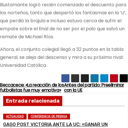
Bustamante logró recién comenzado el descuento para
los norteños, tanto que despertó los fantasmas en la ‘U’,
que perdió la brújula e incluso estuvo cerca de sufrir el
empate sobre el final de no ser por el palo que salvó un
remate de Michael Ríos.
Ahora, el conjunto colegial llegó a 32 puntos en la tabla
general, se aleja del descenso y mira a su próximo rival:
Universidad Católica.
Beccacece: «La reacción de los
Antes del partido: Preeliminar
N
futbolistas fue muy emotiva»
con la UE
a
Entrada relacionada
v
ACTUALIDAD
CONFERENCIA DE PRENSA
e
GAGO POST VICTORIA ANTE LA UC: «GANAR UN