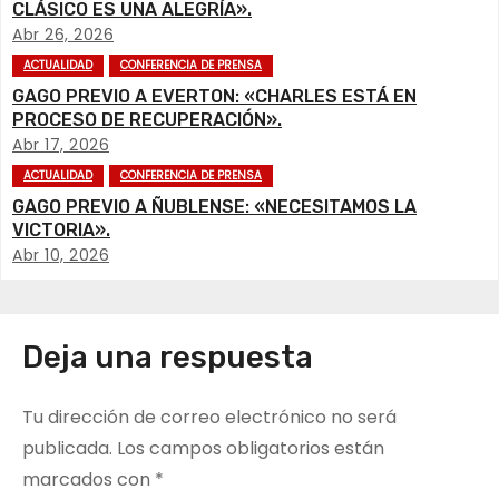
CLÁSICO ES UNA ALEGRÍA».
g
Abr 26, 2026
ACTUALIDAD
CONFERENCIA DE PRENSA
a
GAGO PREVIO A EVERTON: «CHARLES ESTÁ EN
c
PROCESO DE RECUPERACIÓN».
Abr 17, 2026
i
ACTUALIDAD
CONFERENCIA DE PRENSA
GAGO PREVIO A ÑUBLENSE: «NECESITAMOS LA
ó
VICTORIA».
Abr 10, 2026
n
d
e
Deja una respuesta
e
Tu dirección de correo electrónico no será
n
publicada.
Los campos obligatorios están
marcados con
*