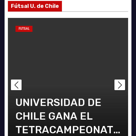
Fútsal U. de Chile
ACTUALIDAD
FUTSAL
GALERÍA FOTOGRÁFICA
ACTUAL
GALERÍA DE
UNIVERSIDAD DE
FOTOGRAFÍAS DE
CHILE GANA EL
EM
ACCESOS DEL
TETRACAMPEONATO
CH