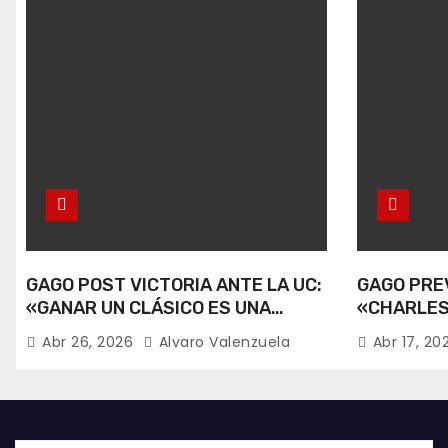
GAGO POST VICTORIA ANTE LA UC:
GAGO PREV
«GANAR UN CLÁSICO ES UNA
«CHARLES
ALEGRÍA».
RECUPERA
Abr 26, 2026
Alvaro Valenzuela
Abr 17, 2