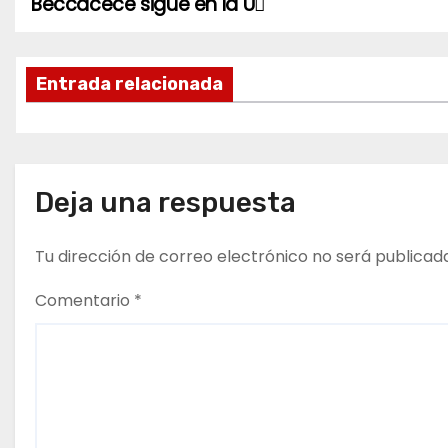
Beccacece sigue en la U
N
a
Entrada relacionada
v
e
g
Deja una respuesta
a
Tu dirección de correo electrónico no será publicad
c
i
Comentario
*
ó
n
d