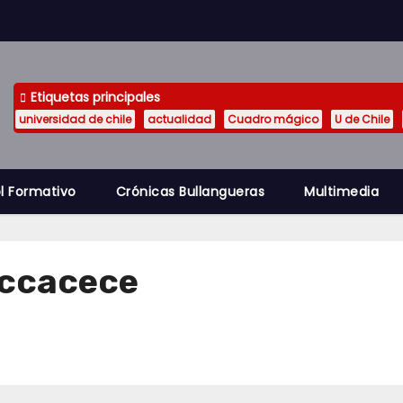
Etiquetas principales
universidad de chile
actualidad
Cuadro mágico
U de Chile
l Formativo
Crónicas Bullangueras
Multimedia
eccacece