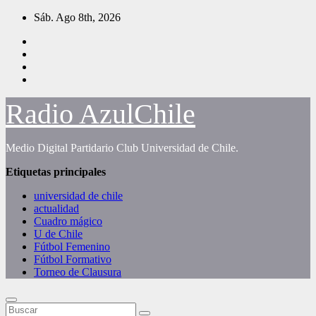
Saltar
Sáb. Ago 8th, 2026
al
contenido
Radio AzulChile
Medio Digital Partidario Club Universidad de Chile.
Etiquetas principales
universidad de chile
actualidad
Cuadro mágico
U de Chile
Fútbol Femenino
Fútbol Formativo
Torneo de Clausura