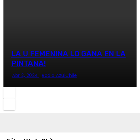
LA U FEMENINA LO GANA EN LA
PINTANA!
Abr 2, 2024
Radio AzulChile