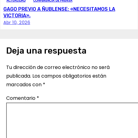
ACTUALIDAD
CONFERENCIA DE PRENSA
GAGO PREVIO A ÑUBLENSE: «NECESITAMOS LA
ó
VICTORIA».
Abr 10, 2026
n
d
e
Deja una respuesta
e
Tu dirección de correo electrónico no será
n
publicada.
Los campos obligatorios están
marcados con
*
t
Comentario
*
r
a
d