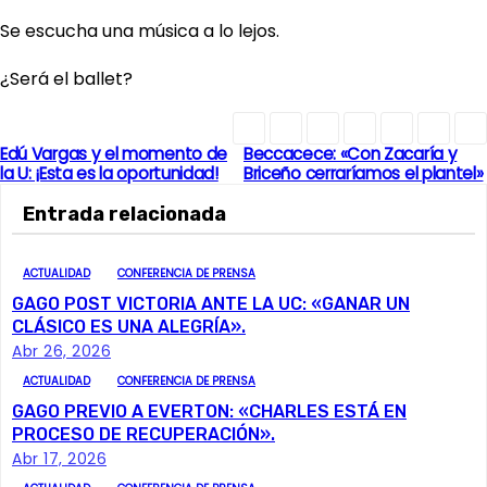
Se escucha una música a lo lejos.
¿Será el ballet?
Edú Vargas y el momento de
Beccacece: «Con Zacaría y
N
la U: ¡Esta es la oportunidad!
Briceño cerraríamos el plantel»
a
Entrada relacionada
v
ACTUALIDAD
CONFERENCIA DE PRENSA
e
GAGO POST VICTORIA ANTE LA UC: «GANAR UN
CLÁSICO ES UNA ALEGRÍA».
g
Abr 26, 2026
ACTUALIDAD
CONFERENCIA DE PRENSA
a
GAGO PREVIO A EVERTON: «CHARLES ESTÁ EN
c
PROCESO DE RECUPERACIÓN».
Abr 17, 2026
i