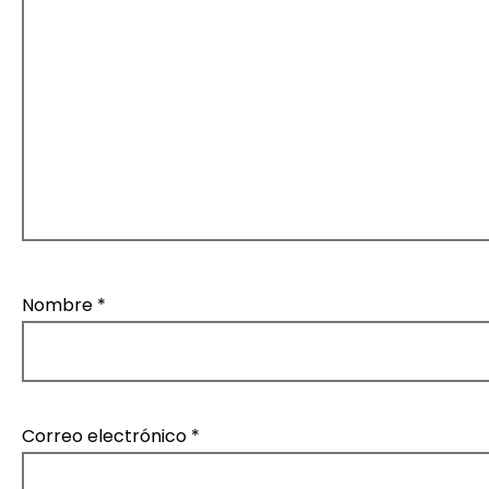
a
s
Nombre
*
Correo electrónico
*