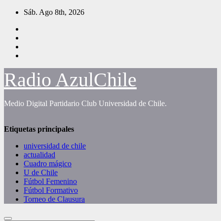
Saltar
Sáb. Ago 8th, 2026
al
contenido
Radio AzulChile
Medio Digital Partidario Club Universidad de Chile.
Etiquetas principales
universidad de chile
actualidad
Cuadro mágico
U de Chile
Fútbol Femenino
Fútbol Formativo
Torneo de Clausura