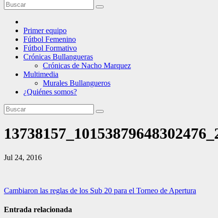
Primer equipo
Fútbol Femenino
Fútbol Formativo
Crónicas Bullangueras
Crónicas de Nacho Marquez
Multimedia
Murales Bullangueros
¿Quiénes somos?
13738157_10153879648302476_
Jul 24, 2016
Navegación
Cambiaron las reglas de los Sub 20 para el Torneo de Apertura
de
Entrada relacionada