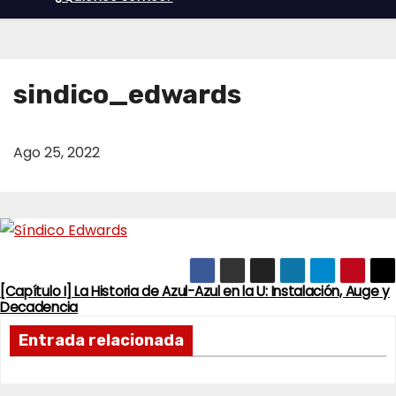
sindico_edwards
Ago 25, 2022
[Capítulo I] La Historia de Azul-Azul en la U: Instalación, Auge y
N
Decadencia
a
Entrada relacionada
v