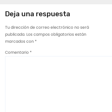
e
Deja una respuesta
g
a
Tu dirección de correo electrónico no será
c
publicada.
Los campos obligatorios están
marcados con
*
i
Comentario
*
ó
n
d
e
e
n