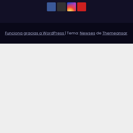
Funciona gracias a WordPress
|
Tema:
Newses
de
Themeansar
.