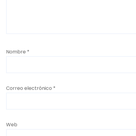
t
r
a
d
Nombre
*
a
s
Correo electrónico
*
Web