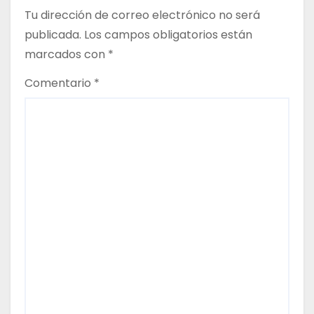
t
Tu dirección de correo electrónico no será
publicada.
Los campos obligatorios están
r
marcados con
*
a
Comentario
*
d
a
s