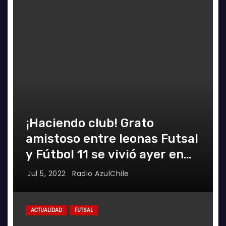
¡Haciendo club! Grato
amistoso entre leonas Futsal
y Fútbol 11 se vivió ayer en
La Florida
Jul 5, 2022
Radio AzulChile
ACTUALIDAD
FUTSAL