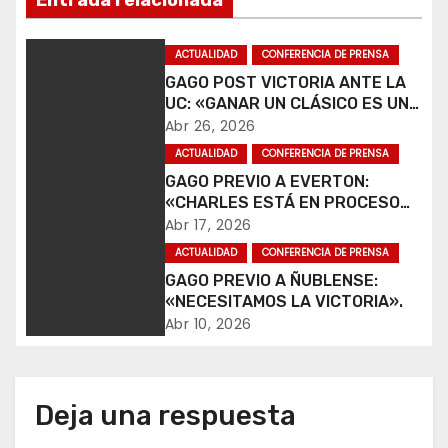
e
g
ACTUALIDAD
CONFERENCIA DE PRENSA
GAGO POST VICTORIA ANTE LA
a
UC: «GANAR UN CLÁSICO ES UNA
ALEGRÍA».
Abr 26, 2026
c
ACTUALIDAD
CONFERENCIA DE PRENSA
i
GAGO PREVIO A EVERTON:
«CHARLES ESTÁ EN PROCESO
ó
DE RECUPERACIÓN».
Abr 17, 2026
ACTUALIDAD
CONFERENCIA DE PRENSA
n
GAGO PREVIO A ÑUBLENSE:
d
«NECESITAMOS LA VICTORIA».
Abr 10, 2026
e
e
Deja una respuesta
n