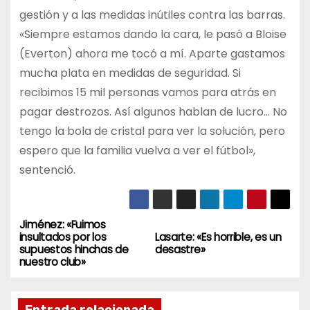
gestión y a las medidas inútiles contra las barras.
«Siempre estamos dando la cara, le pasó a Bloise
(Everton) ahora me tocó a mí. Aparte gastamos
mucha plata en medidas de seguridad. Si
recibimos 15 mil personas vamos para atrás en
pagar destrozos. Así algunos hablan de lucro… No
tengo la bola de cristal para ver la solución, pero
espero que la familia vuelva a ver el fútbol»,
sentenció.
Jiménez: «Fuimos
N
insultados por los
Lasarte: «Es horrible, es un
supuestos hinchas de
desastre»
a
nuestro club»
v
Entrada relacionada