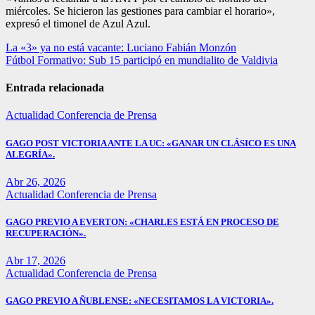
miércoles. Se hicieron las gestiones para cambiar el horario»,
expresó el timonel de Azul Azul.
Navegación
La «3» ya no está vacante: Luciano Fabián Monzón
Fútbol Formativo: Sub 15 participó en mundialito de Valdivia
de
entradas
Entrada relacionada
Actualidad
Conferencia de Prensa
GAGO POST VICTORIA ANTE LA UC: «GANAR UN CLÁSICO ES UNA
ALEGRÍA».
Abr 26, 2026
Actualidad
Conferencia de Prensa
GAGO PREVIO A EVERTON: «CHARLES ESTÁ EN PROCESO DE
RECUPERACIÓN».
Abr 17, 2026
Actualidad
Conferencia de Prensa
GAGO PREVIO A ÑUBLENSE: «NECESITAMOS LA VICTORIA».