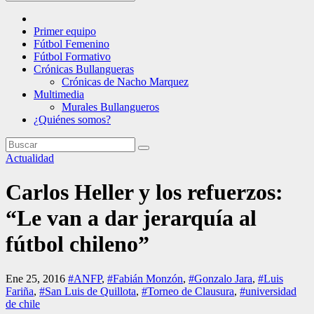
Primer equipo
Fútbol Femenino
Fútbol Formativo
Crónicas Bullangueras
Crónicas de Nacho Marquez
Multimedia
Murales Bullangueros
¿Quiénes somos?
Actualidad
Carlos Heller y los refuerzos:
“Le van a dar jerarquía al
fútbol chileno”
Ene 25, 2016
#ANFP
,
#Fabián Monzón
,
#Gonzalo Jara
,
#Luis
Fariña
,
#San Luis de Quillota
,
#Torneo de Clausura
,
#universidad
de chile