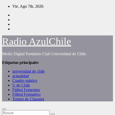
Saltar
Vie. Ago 7th, 2026
al
contenido
Radio AzulChile
Medio Digital Partidario Club Universidad de Chile.
Etiquetas principales
universidad de chile
actualidad
Cuadro mágico
U de Chile
Fútbol Femenino
Fútbol Formativo
Torneo de Clausura