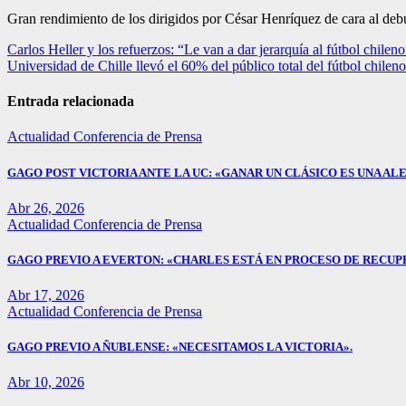
Gran rendimiento de los dirigidos por César Henríquez de cara al deb
Navegación
Carlos Heller y los refuerzos: “Le van a dar jerarquía al fútbol chileno
Universidad de Chille llevó el 60% del público total del fútbol chileno
de
entradas
Entrada relacionada
Actualidad
Conferencia de Prensa
GAGO POST VICTORIA ANTE LA UC: «GANAR UN CLÁSICO ES UNA ALE
Abr 26, 2026
Actualidad
Conferencia de Prensa
GAGO PREVIO A EVERTON: «CHARLES ESTÁ EN PROCESO DE RECUP
Abr 17, 2026
Actualidad
Conferencia de Prensa
GAGO PREVIO A ÑUBLENSE: «NECESITAMOS LA VICTORIA».
Abr 10, 2026