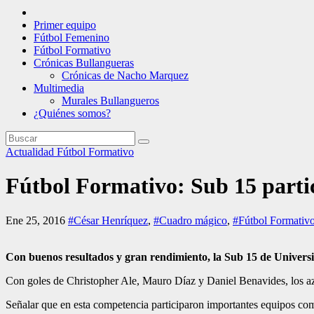
Primer equipo
Fútbol Femenino
Fútbol Formativo
Crónicas Bullangueras
Crónicas de Nacho Marquez
Multimedia
Murales Bullangueros
¿Quiénes somos?
Actualidad
Fútbol Formativo
Fútbol Formativo: Sub 15 partic
Ene 25, 2016
#César Henríquez
,
#Cuadro mágico
,
#Fútbol Formativ
Con buenos resultados y gran rendimiento, la Sub 15 de Universid
Con goles de Christopher Ale, Mauro Díaz y Daniel Benavides, los azul
Señalar que en esta competencia participaron importantes equipos co