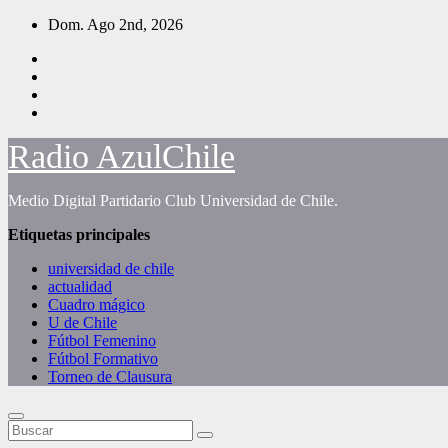
Saltar
Dom. Ago 2nd, 2026
al
contenido
Radio AzulChile
Medio Digital Partidario Club Universidad de Chile.
Etiquetas principales
universidad de chile
actualidad
Cuadro mágico
U de Chile
Fútbol Femenino
Fútbol Formativo
Torneo de Clausura