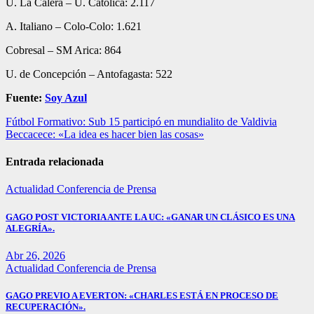
U. La Calera – U. Católica: 2.117
A. Italiano – Colo-Colo: 1.621
Cobresal – SM Arica: 864
U. de Concepción – Antofagasta: 522
Fuente:
Soy Azul
Navegación
Fútbol Formativo: Sub 15 participó en mundialito de Valdivia
Beccacece: «La idea es hacer bien las cosas»
de
entradas
Entrada relacionada
Actualidad
Conferencia de Prensa
GAGO POST VICTORIA ANTE LA UC: «GANAR UN CLÁSICO ES UNA
ALEGRÍA».
Abr 26, 2026
Actualidad
Conferencia de Prensa
GAGO PREVIO A EVERTON: «CHARLES ESTÁ EN PROCESO DE
RECUPERACIÓN».