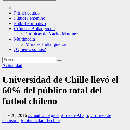
Primer equipo
Fútbol Femenino
Fútbol Formativo
Crónicas Bullangueras
Crónicas de Nacho Marquez
Multimedia
Murales Bullangueros
¿Quiénes somos?
Actualidad
Universidad de Chille llevó el
60% del público total del
fútbol chileno
Ene 26, 2016
#Cuadro mágico
,
#Los de Abajo
,
#Torneo de
Clausura
,
#universidad de chile