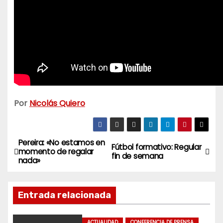
Por
Nicolás Quiero
Pereira: «No estamos en
N
Fútbol formativo: Regular
momento de regalar
fin de semana
nada»
a
v
Entrada relacionada
e
ACTUALIDAD
CONFERENCIA DE PRENSA