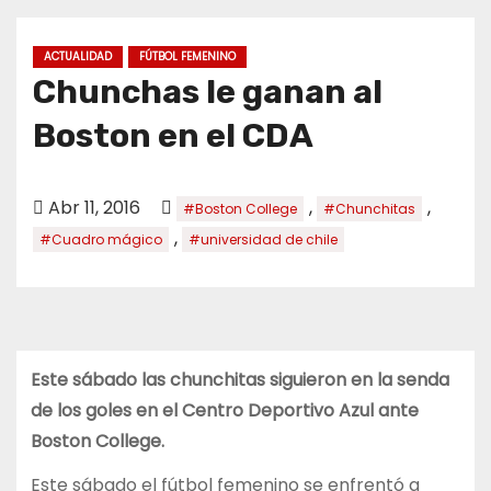
o
ACTUALIDAD
FÚTBOL FEMENINO
Chunchas le ganan al
Boston en el CDA
Abr 11, 2016
,
,
#Boston College
#Chunchitas
,
#Cuadro mágico
#universidad de chile
Este sábado las chunchitas siguieron en la senda
de los goles en el Centro Deportivo Azul ante
Boston College.
Este sábado el fútbol femenino se enfrentó a