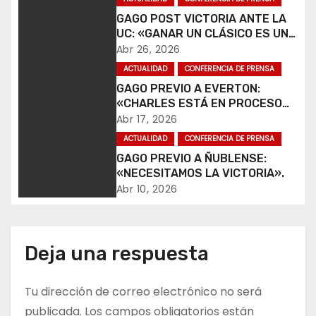
g
GAGO POST VICTORIA ANTE LA
UC: «GANAR UN CLÁSICO ES UNA
a
ALEGRÍA».
Abr 26, 2026
c
ACTUALIDAD
CONFERENCIA DE PRENSA
GAGO PREVIO A EVERTON:
i
«CHARLES ESTÁ EN PROCESO
DE RECUPERACIÓN».
Abr 17, 2026
ó
ACTUALIDAD
CONFERENCIA DE PRENSA
n
GAGO PREVIO A ÑUBLENSE:
«NECESITAMOS LA VICTORIA».
d
Abr 10, 2026
e
e
Deja una respuesta
n
Tu dirección de correo electrónico no será
t
publicada.
Los campos obligatorios están