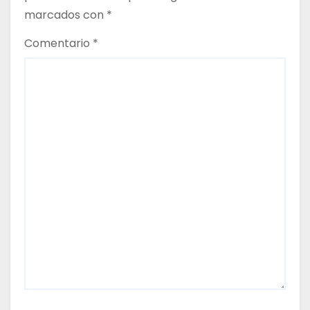
marcados con
*
r
Comentario
*
a
d
a
s