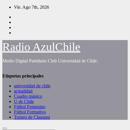
Saltar
Vie. Ago 7th, 2026
al
contenido
Radio AzulChile
Medio Digital Partidario Club Universidad de Chile.
Etiquetas principales
universidad de chile
actualidad
Cuadro mágico
U de Chile
Fútbol Femenino
Fútbol Formativo
Torneo de Clausura