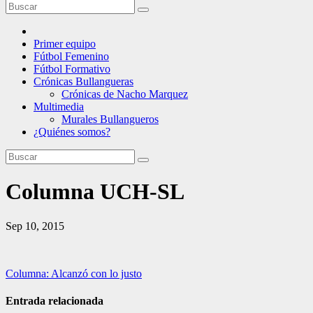
Primer equipo
Fútbol Femenino
Fútbol Formativo
Crónicas Bullangueras
Crónicas de Nacho Marquez
Multimedia
Murales Bullangueros
¿Quiénes somos?
Columna UCH-SL
Sep 10, 2015
Navegación
Columna: Alcanzó con lo justo
de
Entrada relacionada