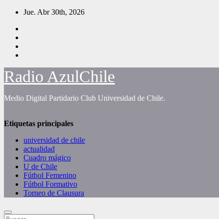
Saltar
Jue. Abr 30th, 2026
al
contenido
Radio AzulChile
Medio Digital Partidario Club Universidad de Chile.
Etiquetas principales
universidad de chile
actualidad
Cuadro mágico
U de Chile
Fútbol Femenino
Fútbol Formativo
Torneo de Clausura