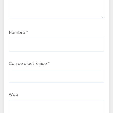
r
a
d
Nombre
*
a
s
Correo electrónico
*
Web