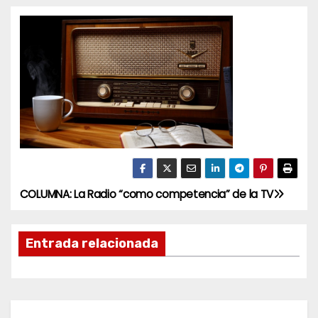
COLUMNA: La Radio “como competencia” de la TV
N
a
Entrada relacionada
v
e