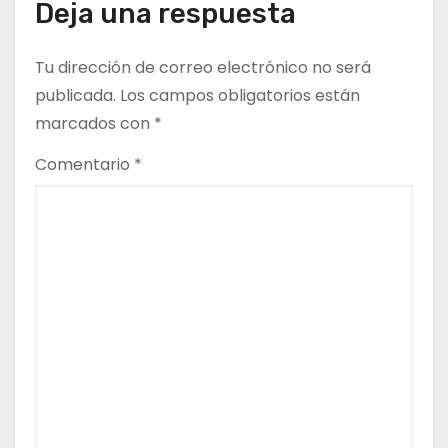
g
Deja una respuesta
a
Tu dirección de correo electrónico no será
c
publicada.
Los campos obligatorios están
marcados con
*
i
Comentario
*
ó
n
d
e
e
n
t