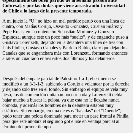
especialmente del buen partido de la semana pasada ante
Cobresal, y por las dudas que viene arrastrando Universidad
de Chile a lo largo de la presente temporada.
A mi juicio la “U” no hizo un mal partido: partió con una línea de
cuatro, con Matías Corujo, Osvaldo Gonzalez, Cristian Suárez y
Pepe Rojas, en la contención Sebastián Martínez y Gonzalo
Espinoza, aunque este un poco más “suelto”, y de enganche puso a
Gustavo Lorenzetti, dejando en la delantera una línea de tres con
Luis Pinilla, Gustavo Canales y Patricio Rubio, claro que dejando a
Canales que se enganchara más con Lorenzetti, formando entonces
a ratos un cuadrado entres estos dos últimos y los delanteros.
Después del empate parcial de Palestino 1 a 1, el esquema se
modificó a un 3-3-1-3, subiendo a Corujo a volantear por la derecha,
y dejando solo tres en el fondo. Sin embargo el equipo se veía muy
tieso, los de contención quitaban poco o nada y Lorenzetti debía
bajar mucho a buscar la pelota, ya que esta no le llegaba nunca
cómoda, y además los hombres de la delantera estaban muy
estáticos. Sin embargo, en una de esas “bajadas” del “Duende”,
pudo tener una pelota dominada para meter un pase frontal a Pinilla,
para que este anotara el segundo gol e irse en ventaja parcial al
término del primer tiempo.