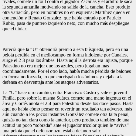
rivales, comete un foul contra el jugador Zacarías y el árbitro le saca
la segunda amarilla motivando su salida de la cancha. Esto produjo
otra variación, pero en nombres no en esquema: Martínez queda en
contención y Renato Gonzalez, que había entrado por Patricio
Rubio, pasa de puntero izquierdo neto, con mucho más despliegue
que el titular.
Parecía que la “U” obtendría premio a esta búsqueda, pero en una
pelota perdida en el mediocampo en forma indolente por Canales,
surge el 2-3 para los árabes. Hasta aquí la derrota era injusta, porque
Palestino no era mejor que los azules, pero jugaban más
coordinadamente. Por el otro lado, había mucha pérdida de balones
en forma no forzada, lo que encrispaba los ánimos y dejaba a la
defensa en desventaja ante los ataques adversarios.
La “U” hace otro cambio, entra Francisco Castro y sale el juvenil
Pinilla, pero sobre la misma Suárez comete una mano ingenua en el
área y Cortés anota el 2-4 para Palestino desde los doce pasos. Hasta
aquí no había cómo pensar en revertir un resultado tan adverso, más
aún cuando a los pocos instantes González comete otra falta penal,
quizás no tan clara como la anterior, pero producto también de una
actitud un poco “sobrada” ante el jugador tricolor quien le “aviva”
una pelota que el defensor azul estaba dejando salir.