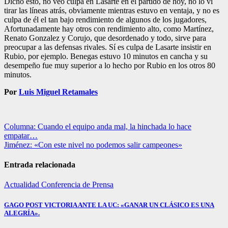
Dicho esto, no veo culpa en Lasarte en el partido de hoy, no lo vi
tirar las líneas atrás, obviamente mientras estuvo en ventaja, y no es
culpa de él el tan bajo rendimiento de algunos de los jugadores,
Afortunadamente hay otros con rendimiento alto, como Martínez,
Renato Gonzalez y Corujo, que desordenado y todo, sirve para
preocupar a las defensas rivales. Sí es culpa de Lasarte insistir en
Rubio, por ejemplo. Benegas estuvo 10 minutos en cancha y su
desempeño fue muy superior a lo hecho por Rubio en los otros 80
minutos.
Por
Luis Miguel Retamales
Navegación
Columna: Cuando el equipo anda mal, la hinchada lo hace
empatar…
de
Jiménez: «Con este nivel no podemos salir campeones»
entradas
Entrada relacionada
Actualidad
Conferencia de Prensa
GAGO POST VICTORIA ANTE LA UC: «GANAR UN CLÁSICO ES UNA
ALEGRÍA».