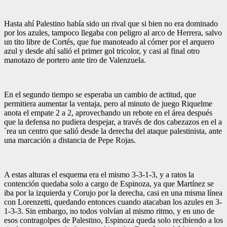
Hasta ahí Palestino había sido un rival que si bien no era dominado
por los azules, tampoco llegaba con peligro al arco de Herrera, salvo
un tito libre de Cortés, que fue manoteado al córner por el arquero
azul y desde ahí salió el primer gol tricolor, y casi al final otro
manotazo de portero ante tiro de Valenzuela.
En el segundo tiempo se esperaba un cambio de actitud, que
permitiera aumentar la ventaja, pero al minuto de juego Riquelme
anota el empate 2 a 2, aprovechando un rebote en el área después
que la defensa no pudiera despejar, a través de dos cabezazos en el a
´rea un centro que salió desde la derecha del ataque palestinista, ante
una marcación a distancia de Pepe Rojas.
A estas alturas el esquema era el mismo 3-3-1-3, y a ratos la
contención quedaba solo a cargo de Espinoza, ya que Martínez se
iba por la izquierda y Corujo por la derecha, casi en una misma línea
con Lorenzetti, quedando entonces cuando atacaban los azules en 3-
1-3-3. Sin embargo, no todos volvían al mismo ritmo, y en uno de
esos contragolpes de Palestino, Espinoza queda solo recibiendo a los