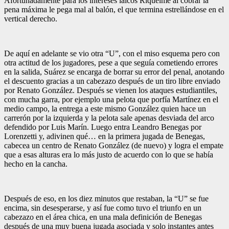
Afortunadamente para los intereses laicos Riquelme al cobrar la
pena máxima le pega mal al balón, el que termina estrellándose en el
vertical derecho.
De aquí en adelante se vio otra “U”, con el miso esquema pero con
otra actitud de los jugadores, pese a que seguía cometiendo errores
en la salida, Suárez se encarga de borrar su error del penal, anotando
el descuento gracias a un cabezazo después de un tiro libre enviado
por Renato González. Después se vienen los ataques estudiantiles,
con mucha garra, por ejemplo una pelota que porfía Martínez en el
medio campo, la entrega a este mismo González quien hace un
carrerón por la izquierda y la pelota sale apenas desviada del arco
defendido por Luis Marín. Luego entra Leandro Benegas por
Lorenzetti y, adivinen qué… en la primera jugada de Benegas,
cabecea un centro de Renato González (de nuevo) y logra el empate
que a esas alturas era lo más justo de acuerdo con lo que se había
hecho en la cancha.
Después de eso, en los diez minutos que restaban, la “U” se fue
encima, sin desesperarse, y así fue como tuvo el triunfo en un
cabezazo en el área chica, en una mala definición de Benegas
después de una muy buena jugada asociada y solo instantes antes