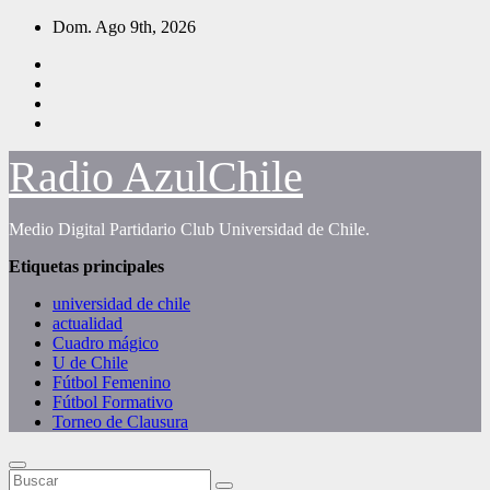
Saltar
Dom. Ago 9th, 2026
al
contenido
Radio AzulChile
Medio Digital Partidario Club Universidad de Chile.
Etiquetas principales
universidad de chile
actualidad
Cuadro mágico
U de Chile
Fútbol Femenino
Fútbol Formativo
Torneo de Clausura