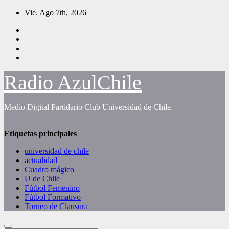
Saltar
Vie. Ago 7th, 2026
al
contenido
Radio AzulChile
Medio Digital Partidario Club Universidad de Chile.
Etiquetas principales
universidad de chile
actualidad
Cuadro mágico
U de Chile
Fútbol Femenino
Fútbol Formativo
Torneo de Clausura