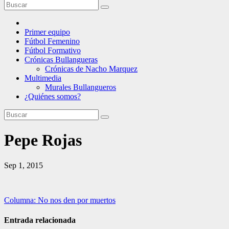
Primer equipo
Fútbol Femenino
Fútbol Formativo
Crónicas Bullangueras
Crónicas de Nacho Marquez
Multimedia
Murales Bullangueros
¿Quiénes somos?
Pepe Rojas
Sep 1, 2015
Navegación
Columna: No nos den por muertos
de
Entrada relacionada