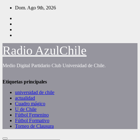
Saltar
Dom. Ago 9th, 2026
al
contenido
Radio AzulChile
Medio Digital Partidario Club Universidad de Chile.
Etiquetas principales
universidad de chile
actualidad
Cuadro mágico
U de Chile
Fútbol Femenino
Fútbol Formativo
Torneo de Clausura