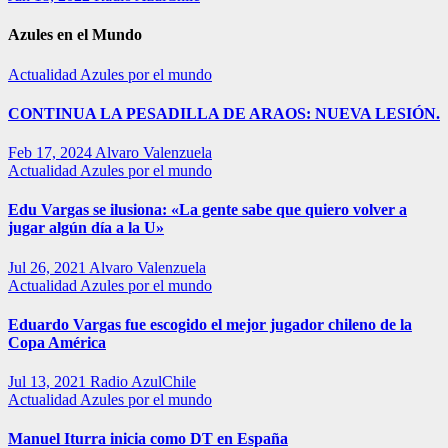
Azules en el Mundo
Actualidad
Azules por el mundo
CONTINUA LA PESADILLA DE ARAOS: NUEVA LESIÓN.
Feb 17, 2024
Alvaro Valenzuela
Actualidad
Azules por el mundo
Edu Vargas se ilusiona: «La gente sabe que quiero volver a
jugar algún día a la U»
Jul 26, 2021
Alvaro Valenzuela
Actualidad
Azules por el mundo
Eduardo Vargas fue escogido el mejor jugador chileno de la
Copa América
Jul 13, 2021
Radio AzulChile
Actualidad
Azules por el mundo
Manuel Iturra inicia como DT en España