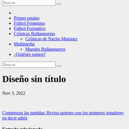
Primer equipo
Fútbol Femenino
Fútbol Formativo
Crónicas Bullangueras
Crónicas de Nacho Marquez
Multimedia
Murales Bullangueros
¿Quiénes somos?
Diseño sin título
Nov 3, 2022
Navegación
Comienzan las partidas: Revisa quienes son los primeros jugadores
en decir adiós
de