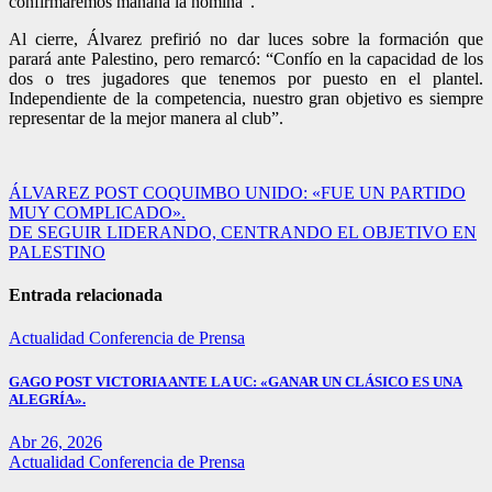
confirmaremos mañana la nómina”.
Al cierre, Álvarez prefirió no dar luces sobre la formación que
parará ante Palestino, pero remarcó: “Confío en la capacidad de los
dos o tres jugadores que tenemos por puesto en el plantel.
Independiente de la competencia, nuestro gran objetivo es siempre
representar de la mejor manera al club”.
Navegación
ÁLVAREZ POST COQUIMBO UNIDO: «FUE UN PARTIDO
MUY COMPLICADO».
de
DE SEGUIR LIDERANDO, CENTRANDO EL OBJETIVO EN
entradas
PALESTINO
Entrada relacionada
Actualidad
Conferencia de Prensa
GAGO POST VICTORIA ANTE LA UC: «GANAR UN CLÁSICO ES UNA
ALEGRÍA».
Abr 26, 2026
Actualidad
Conferencia de Prensa