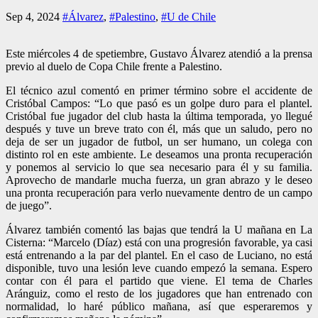
Sep 4, 2024
#Álvarez
,
#Palestino
,
#U de Chile
Este miércoles 4 de spetiembre, Gustavo Álvarez atendió a la prensa
previo al duelo de Copa Chile frente a Palestino.
El técnico azul comentó en primer término sobre el accidente de
Cristóbal Campos: “Lo que pasó es un golpe duro para el plantel.
Cristóbal fue jugador del club hasta la última temporada, yo llegué
después y tuve un breve trato con él, más que un saludo, pero no
deja de ser un jugador de futbol, un ser humano, un colega con
distinto rol en este ambiente. Le deseamos una pronta recuperación
y ponemos al servicio lo que sea necesario para él y su familia.
Aprovecho de mandarle mucha fuerza, un gran abrazo y le deseo
una pronta recuperación para verlo nuevamente dentro de un campo
de juego”.
Álvarez también comentó las bajas que tendrá la U mañana en La
Cisterna: “Marcelo (Díaz) está con una progresión favorable, ya casi
está entrenando a la par del plantel. En el caso de Luciano, no está
disponible, tuvo una lesión leve cuando empezó la semana. Espero
contar con él para el partido que viene. El tema de Charles
Aránguiz, como el resto de los jugadores que han entrenado con
normalidad, lo haré público mañana, así que esperaremos y