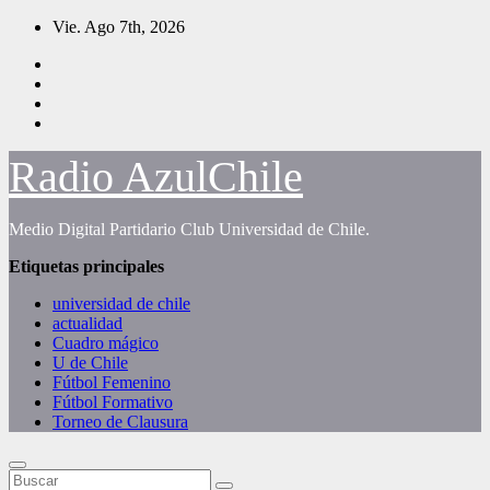
Saltar
Vie. Ago 7th, 2026
al
contenido
Radio AzulChile
Medio Digital Partidario Club Universidad de Chile.
Etiquetas principales
universidad de chile
actualidad
Cuadro mágico
U de Chile
Fútbol Femenino
Fútbol Formativo
Torneo de Clausura