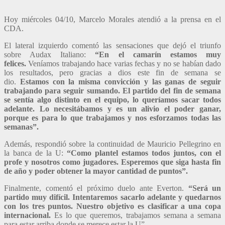
Hoy miércoles 04/10, Marcelo Morales atendió a la prensa en el
CDA.
El lateral izquierdo comentó las sensaciones que dejó el triunfo
sobre Audax Italiano:
“En el camarín estamos muy
felices.
Veníamos trabajando hace varias fechas y no se habían dado
los resultados, pero gracias a dios este fin de semana se
dio.
Estamos con la misma convicción y las ganas de seguir
trabajando para seguir sumando. El partido del fin de semana
se sentía algo distinto en el equipo, lo queríamos sacar todos
adelante. Lo necesitábamos y es un alivio el poder ganar,
porque es para lo que trabajamos y nos esforzamos todas las
semanas”.
Además, respondió sobre la continuidad de Mauricio Pellegrino en
la banca de la U:
“Como plantel estamos todos juntos, con el
profe y nosotros como jugadores. Esperemos que siga hasta fin
de año y poder obtener la mayor cantidad de puntos”.
Finalmente, comentó el próximo duelo ante Everton.
“Será un
partido muy difícil. Intentaremos sacarlo adelante y quedarnos
con los tres puntos. Nuestro objetivo es clasificar a una copa
internacional.
Es lo que queremos, trabajamos semana a semana
para estar arriba donde se merece estar la U”.