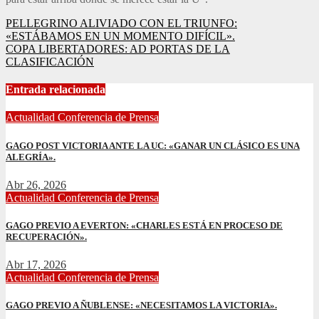
Navegación
PELLEGRINO ALIVIADO CON EL TRIUNFO:
«ESTÁBAMOS EN UN MOMENTO DIFÍCIL».
de
COPA LIBERTADORES: AD PORTAS DE LA
entradas
CLASIFICACIÓN
Entrada relacionada
Actualidad
Conferencia de Prensa
GAGO POST VICTORIA ANTE LA UC: «GANAR UN CLÁSICO ES UNA
ALEGRÍA».
Abr 26, 2026
Actualidad
Conferencia de Prensa
GAGO PREVIO A EVERTON: «CHARLES ESTÁ EN PROCESO DE
RECUPERACIÓN».
Abr 17, 2026
Actualidad
Conferencia de Prensa
GAGO PREVIO A ÑUBLENSE: «NECESITAMOS LA VICTORIA».