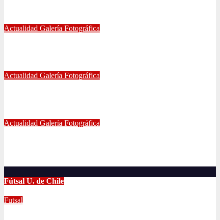
ESTADIO NACIONAL, CLÁSICO UNIVERSITARIO
May 21, 2024
Eduardo Quiñones Vargas
Actualidad
Galería Fotográfica
EMPATE DE U. DE CHILE VS COQUIMBO
Abr 15, 2024
Radio AzulChile
Actualidad
Galería Fotográfica
PUNTEROS EN LA CANCHA Y EN LA GALERÍA
Abr 8, 2024
Radio AzulChile
Actualidad
Galería Fotográfica
LA U FEMENINA LO GANA EN LA PINTANA!
Abr 2, 2024
Radio AzulChile
Fútsal U. de Chile
Futsal
UNIVERSIDAD DE CHILE GANA EL