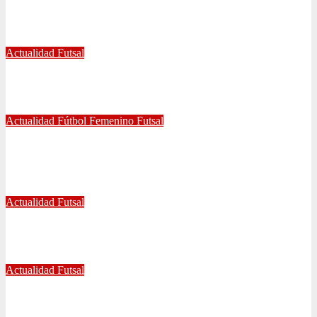
TETRACAMPEONATO DEL FUTSAL FEMENINO
Dic 2, 2024
Joaquín Rivas
Actualidad
Futsal
¿Qué nos pasó en la Libertadores de Futsal?
Sep 27, 2022
Joaquín Rivas
Actualidad
Fútbol Femenino
Futsal
¡Haciendo club! Grato amistoso entre leonas Futsal y Fútbol 11
se vivió ayer en La Florida
Jul 5, 2022
Radio AzulChile
Actualidad
Futsal
Decisiva fecha vivirá el equipo Futsal en la final del certamen
Jun 24, 2022
Radio AzulChile
Actualidad
Futsal
El clásico fue azul en el Futsal