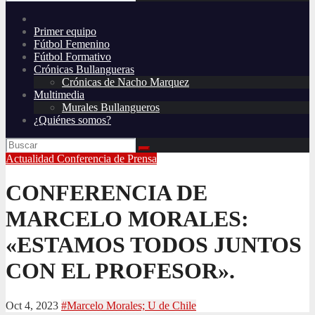
Primer equipo
Fútbol Femenino
Fútbol Formativo
Crónicas Bullangueras
Crónicas de Nacho Marquez
Multimedia
Murales Bullangueros
¿Quiénes somos?
Actualidad
Conferencia de Prensa
CONFERENCIA DE
MARCELO MORALES:
«ESTAMOS TODOS JUNTOS
CON EL PROFESOR».
Oct 4, 2023
#Marcelo Morales; U de Chile