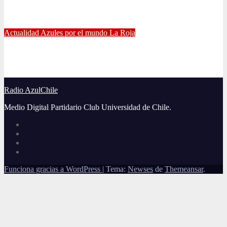
Manuel Iturra inicia como DT en España
Jul 5, 2021
Alvaro Valenzuela
Actualidad
Azules por el mundo
La Roja
El gran partido de Eugenio Mena ante Argentina
Jun 4, 2021
Radio AzulChile
Radio AzulChile
Medio Digital Partidario Club Universidad de Chile.
Funciona gracias a WordPress
|
Tema:
Newses
de
Themeansar
.