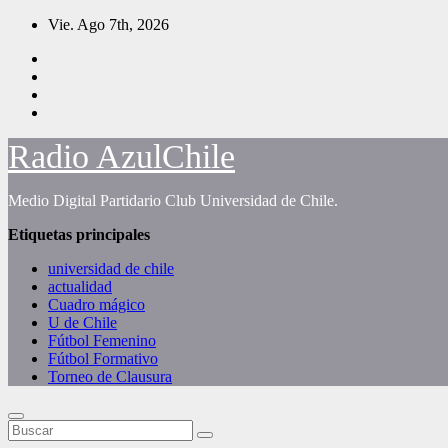
Saltar
Vie. Ago 7th, 2026
al
contenido
Radio AzulChile
Medio Digital Partidario Club Universidad de Chile.
Etiquetas principales
universidad de chile
actualidad
Cuadro mágico
U de Chile
Fútbol Femenino
Fútbol Formativo
Torneo de Clausura