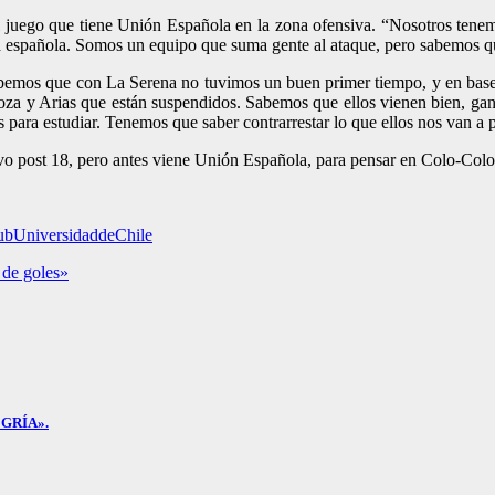
l juego que tiene Unión Española en la zona ofensiva. “Nosotros tenem
la española. Somos un equipo que suma gente al ataque, pero sabemos 
bemos que con La Serena no tuvimos un buen primer tiempo, y en base
inoza y Arias que están suspendidos. Sabemos que ellos vienen bien, g
s para estudiar. Tenemos que saber contrarrestar lo que ellos nos van a 
tivo post 18, pero antes viene Unión Española, para pensar en Colo-Colo
bUniversidaddeChile
 de goles»
GRÍA».