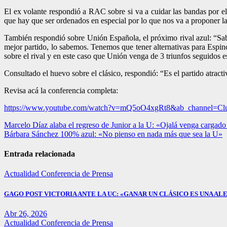
El ex volante respondió a RAC sobre si va a cuidar las bandas por e
que hay que ser ordenados en especial por lo que nos va a proponer 
También respondió sobre Unión Española, el próximo rival azul: “Sa
mejor partido, lo sabemos. Tenemos que tener alternativas para Esp
sobre el rival y en este caso que Unión venga de 3 triunfos seguidos e
Consultado el huevo sobre el clásico, respondió: “Es el partido atrac
Revisa acá la conferencia completa:
https://www.youtube.com/watch?v=mQ5oO4xgRt8&ab_channel=Clu
Navegación
Marcelo Díaz alaba el regreso de Junior a la U: «Ojalá venga cargado
Bárbara Sánchez 100% azul: «No pienso en nada más que sea la U»
de
entradas
Entrada relacionada
Actualidad
Conferencia de Prensa
GAGO POST VICTORIA ANTE LA UC: «GANAR UN CLÁSICO ES UNA ALE
Abr 26, 2026
Actualidad
Conferencia de Prensa