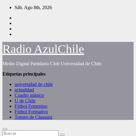
Saltar
Sáb. Ago 8th, 2026
al
contenido
Radio AzulChile
Medio Digital Partidario Club Universidad de Chile.
Etiquetas principales
universidad de chile
actualidad
Cuadro mágico
U de Chile
Fútbol Femenino
Fútbol Formativo
Torneo de Clausura