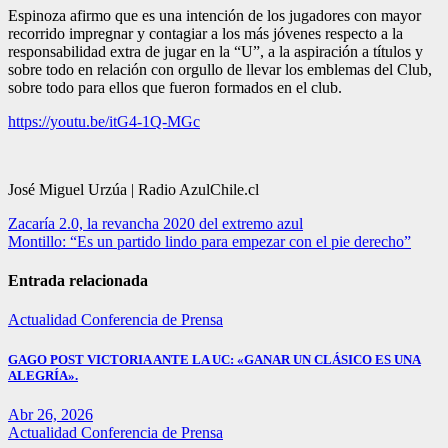
Espinoza afirmo que es una intención de los jugadores con mayor
recorrido impregnar y contagiar a los más jóvenes respecto a la
responsabilidad extra de jugar en la “U”, a la aspiración a títulos y
sobre todo en relación con orgullo de llevar los emblemas del Club,
sobre todo para ellos que fueron formados en el club.
https://youtu.be/itG4-1Q-MGc
José Miguel Urzúa | Radio AzulChile.cl
Navegación
Zacaría 2.0, la revancha 2020 del extremo azul
Montillo: “Es un partido lindo para empezar con el pie derecho”
de
entradas
Entrada relacionada
Actualidad
Conferencia de Prensa
GAGO POST VICTORIA ANTE LA UC: «GANAR UN CLÁSICO ES UNA
ALEGRÍA».
Abr 26, 2026
Actualidad
Conferencia de Prensa