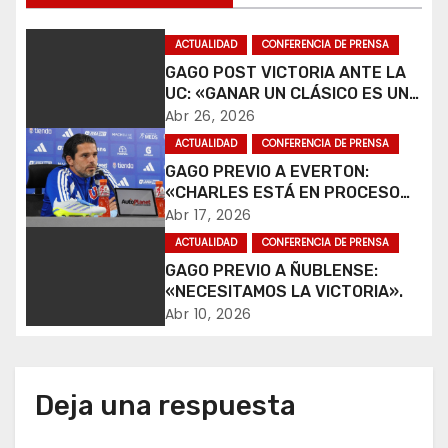
e
ACTUALIDAD
CONFERENCIA DE PRENSA
g
GAGO POST VICTORIA ANTE LA
UC: «GANAR UN CLÁSICO ES UNA
a
ALEGRÍA».
Abr 26, 2026
c
ACTUALIDAD
CONFERENCIA DE PRENSA
GAGO PREVIO A EVERTON:
i
«CHARLES ESTÁ EN PROCESO
DE RECUPERACIÓN».
Abr 17, 2026
ó
ACTUALIDAD
CONFERENCIA DE PRENSA
n
GAGO PREVIO A ÑUBLENSE:
«NECESITAMOS LA VICTORIA».
d
Abr 10, 2026
e
e
Deja una respuesta
n