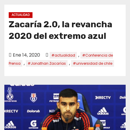
o
ACTUALIDAD
Zacaría 2.0, la revancha
2020 del extremo azul
Ene 14, 2020
,
#actualidad
#Conferencia de
,
,
Prensa
#Jonathan Zacarías
#universidad de chile