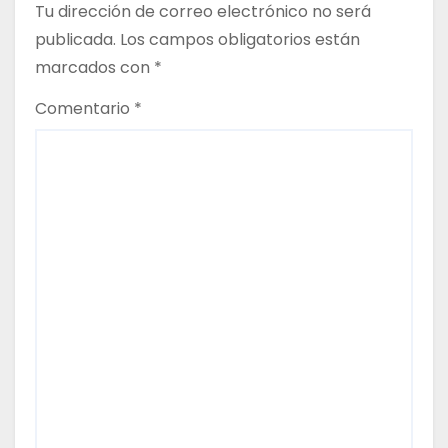
Tu dirección de correo electrónico no será
t
publicada.
Los campos obligatorios están
marcados con
*
r
Comentario
*
a
d
a
s