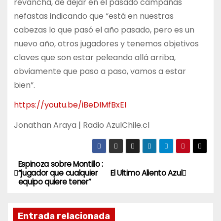
revancha, de dejar en el pasado campañas
nefastas indicando que “está en nuestras
cabezas lo que pasó el año pasado, pero es un
nuevo año, otros jugadores y tenemos objetivos
claves que son estar peleando allá arriba,
obviamente que paso a paso, vamos a estar
bien”.
https://youtu.be/iBeDIMfBxEI
Jonathan Araya | Radio AzulChile.cl
Espinoza sobre Montillo :
N
“jugador que cualquier
El Ultimo Aliento Azul
equipo quiere tener”
a
v
Entrada relacionada