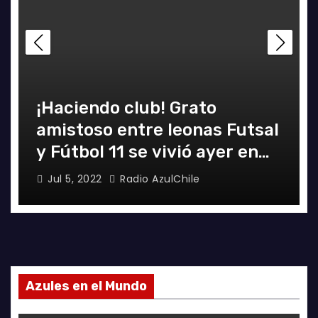
¡Haciendo club! Grato
amistoso entre leonas Futsal
y Fútbol 11 se vivió ayer en
La Florida
Jul 5, 2022
Radio AzulChile
Azules en el Mundo