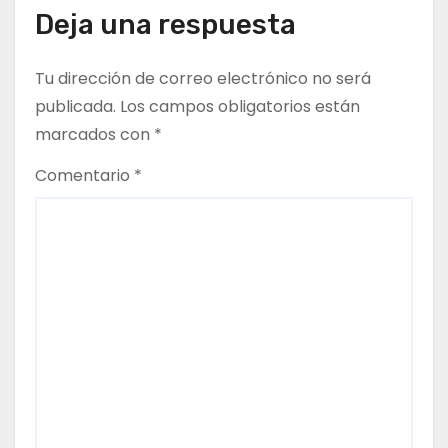
e
Deja una respuesta
n
Tu dirección de correo electrónico no será
t
publicada.
Los campos obligatorios están
marcados con
*
r
Comentario
*
a
d
a
s