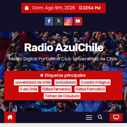
S
Dom. Ago 9th, 2026
12:23:55 PM
a
l
t
a
r
Radio AzulChile
a
Medio Digital Partidario Club Universidad de Chile.
l
c
o
Etiquetas principales
n
universidad de chile
actualidad
Cuadro mágico
U de Chile
Fútbol Femenino
Fútbol Formativo
t
Torneo de Clausura
e
n
i
d