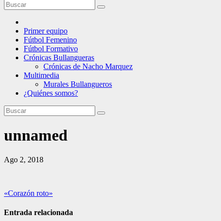
Primer equipo
Fútbol Femenino
Fútbol Formativo
Crónicas Bullangueras
Crónicas de Nacho Marquez
Multimedia
Murales Bullangueros
¿Quiénes somos?
unnamed
Ago 2, 2018
Navegación
«Corazón roto»
de
Entrada relacionada