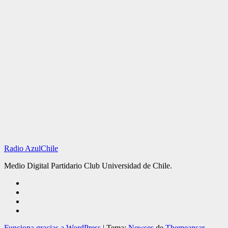
Radio AzulChile
Medio Digital Partidario Club Universidad de Chile.
Funciona gracias a WordPress
|
Tema:
Newses
de
Themeansar
.