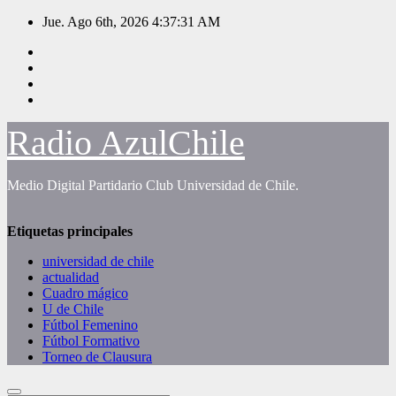
Saltar
Jue. Ago 6th, 2026
4:37:31 AM
al
contenido
Radio AzulChile
Medio Digital Partidario Club Universidad de Chile.
Etiquetas principales
universidad de chile
actualidad
Cuadro mágico
U de Chile
Fútbol Femenino
Fútbol Formativo
Torneo de Clausura