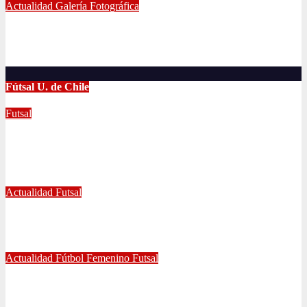
Actualidad
Galería Fotográfica
LA U FEMENINA LO GANA EN LA PINTANA!
Abr 2, 2024
Radio AzulChile
Fútsal U. de Chile
Futsal
UNIVERSIDAD DE CHILE GANA EL
TETRACAMPEONATO DEL FUTSAL FEMENINO
Dic 2, 2024
Joaquín Rivas
Actualidad
Futsal
¿Qué nos pasó en la Libertadores de Futsal?
Sep 27, 2022
Joaquín Rivas
Actualidad
Fútbol Femenino
Futsal
¡Haciendo club! Grato amistoso entre leonas Futsal y Fútbol 11
se vivió ayer en La Florida