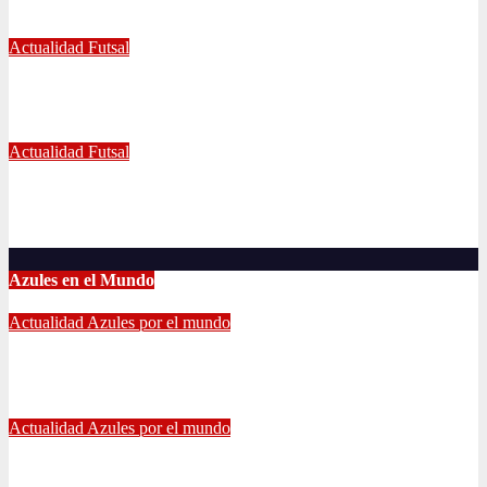
Jul 5, 2022
Radio AzulChile
Actualidad
Futsal
Decisiva fecha vivirá el equipo Futsal en la final del certamen
Jun 24, 2022
Radio AzulChile
Actualidad
Futsal
El clásico fue azul en el Futsal
Jun 18, 2022
Radio AzulChile
Azules en el Mundo
Actualidad
Azules por el mundo
CONTINUA LA PESADILLA DE ARAOS: NUEVA LESIÓN.
Feb 17, 2024
Alvaro Valenzuela
Actualidad
Azules por el mundo
Edu Vargas se ilusiona: «La gente sabe que quiero volver a