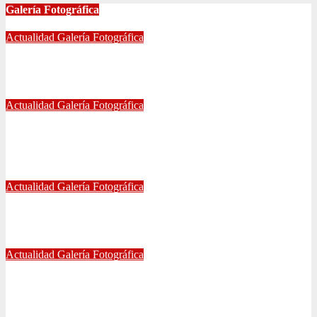
Galería Fotográfica
Actualidad
Galería Fotográfica
FOTOGRAFÍAS U. DE CHILE VS ÑUBLENSE
May 28, 2024
Radio AzulChile
Actualidad
Galería Fotográfica
GALERÍA DE FOTOGRAFÍAS DE ACCESOS DEL
ESTADIO NACIONAL, CLÁSICO UNIVERSITARIO
May 21, 2024
Eduardo Quiñones Vargas
Actualidad
Galería Fotográfica
EMPATE DE U. DE CHILE VS COQUIMBO
Abr 15, 2024
Radio AzulChile
Actualidad
Galería Fotográfica
PUNTEROS EN LA CANCHA Y EN LA GALERÍA
Abr 8, 2024
Radio AzulChile