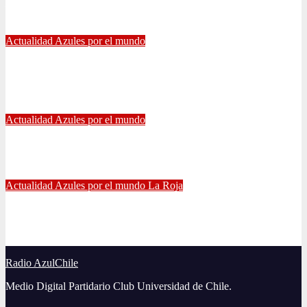
jugar algún día a la U»
Jul 26, 2021
Alvaro Valenzuela
Actualidad
Azules por el mundo
Eduardo Vargas fue escogido el mejor jugador chileno de la
Copa América
Jul 13, 2021
Radio AzulChile
Actualidad
Azules por el mundo
Manuel Iturra inicia como DT en España
Jul 5, 2021
Alvaro Valenzuela
Actualidad
Azules por el mundo
La Roja
El gran partido de Eugenio Mena ante Argentina
Jun 4, 2021
Radio AzulChile
Radio AzulChile
Medio Digital Partidario Club Universidad de Chile.