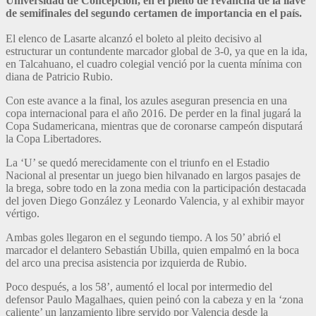
Universidad de Concepción, en el pleito de revancha de la llave
de semifinales del segundo certamen de importancia en el país.
El elenco de Lasarte alcanzó el boleto al pleito decisivo al
estructurar un contundente marcador global de 3-0, ya que en la ida,
en Talcahuano, el cuadro colegial venció por la cuenta mínima con
diana de Patricio Rubio.
Con este avance a la final, los azules aseguran presencia en una
copa internacional para el año 2016. De perder en la final jugará la
Copa Sudamericana, mientras que de coronarse campeón disputará
la Copa Libertadores.
La ‘U’ se quedó merecidamente con el triunfo en el Estadio
Nacional al presentar un juego bien hilvanado en largos pasajes de
la brega, sobre todo en la zona media con la participación destacada
del joven Diego González y Leonardo Valencia, y al exhibir mayor
vértigo.
Ambas goles llegaron en el segundo tiempo. A los 50’ abrió el
marcador el delantero Sebastián Ubilla, quien empalmó en la boca
del arco una precisa asistencia por izquierda de Rubio.
Poco después, a los 58’, aumentó el local por intermedio del
defensor Paulo Magalhaes, quien peinó con la cabeza y en la ‘zona
caliente’ un lanzamiento libre servido por Valencia desde la