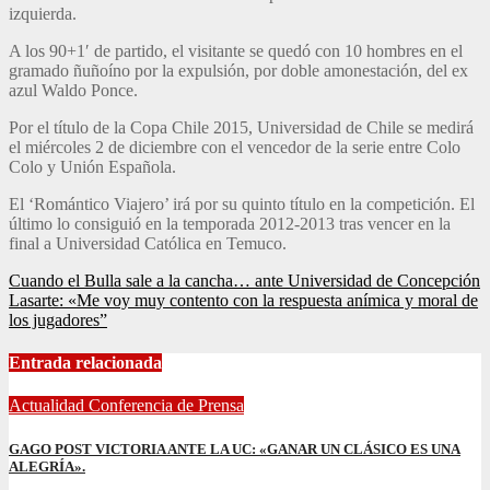
izquierda.
A los 90+1′ de partido, el visitante se quedó con 10 hombres en el
gramado ñuñoíno por la expulsión, por doble amonestación, del ex
azul Waldo Ponce.
Por el título de la Copa Chile 2015, Universidad de Chile se medirá
el miércoles 2 de diciembre con el vencedor de la serie entre Colo
Colo y Unión Española.
El ‘Romántico Viajero’ irá por su quinto título en la competición. El
último lo consiguió en la temporada 2012-2013 tras vencer en la
final a Universidad Católica en Temuco.
Navegación
Cuando el Bulla sale a la cancha… ante Universidad de Concepción
Lasarte: «Me voy muy contento con la respuesta anímica y moral de
de
los jugadores”
entradas
Entrada relacionada
Actualidad
Conferencia de Prensa
GAGO POST VICTORIA ANTE LA UC: «GANAR UN CLÁSICO ES UNA
ALEGRÍA».