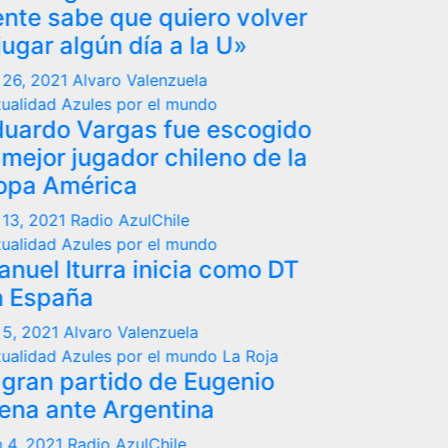
 quiero volver
ía a la U»
lenzuela
 el mundo
s fue escogido
r chileno de la
lChile
 el mundo
inicia como DT
enzuela
 el mundo
La Roja
 de Eugenio
entina
Chile