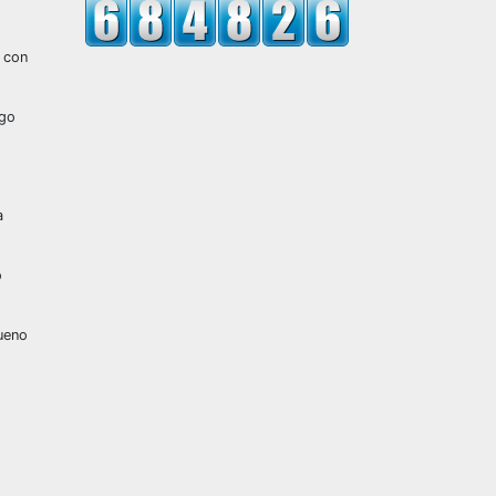
o con
ngo
a
o
bueno