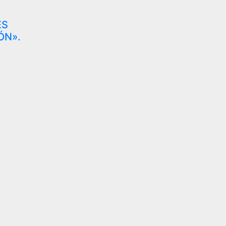
ES
ÓN».