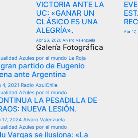
VICTORIA ANTE LA
EVE
UC: «GANAR UN
EST
CLÁSICO ES UNA
REC
ALEGRÍA».
Abr 17
Abr 26, 2026
Alvaro Valenzuela
Galería Fotográfica
 el mundo
La Roja
 de Eugenio
entina
Chile
 el mundo
PESADILLA DE
 LESIÓN.
lenzuela
 el mundo
lusiona: «La