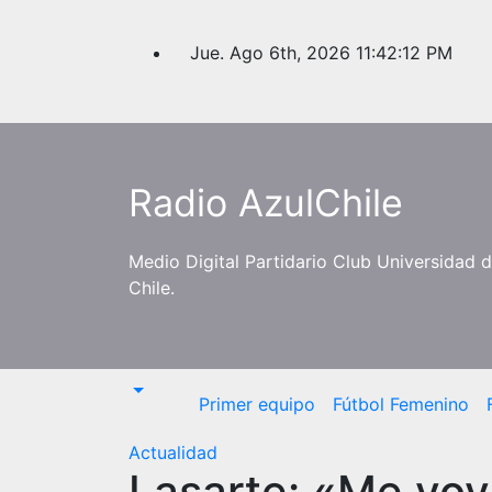
Saltar
al
Jue. Ago 6th, 2026
11:42:13 PM
contenido
Radio AzulChile
Medio Digital Partidario Club Universidad 
Chile.
Primer equipo
Fútbol Femenino
Actualidad
Lasarte: «Me voy