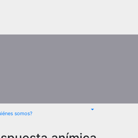
uiénes somos?
espuesta anímica