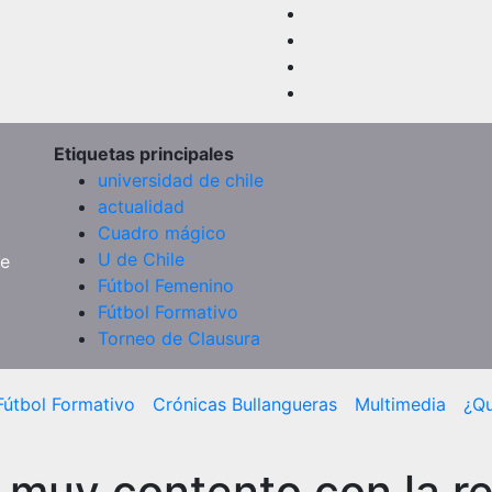
Etiquetas principales
universidad de chile
actualidad
Cuadro mágico
U de Chile
de
Fútbol Femenino
Fútbol Formativo
Torneo de Clausura
Fútbol Formativo
Crónicas Bullangueras
Multimedia
¿Q
 muy contento con la r