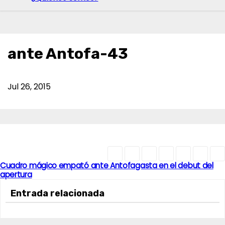
ante Antofa-43
Jul 26, 2015
Cuadro mágico empató ante Antofagasta en el debut del
N
apertura
a
Entrada relacionada
v