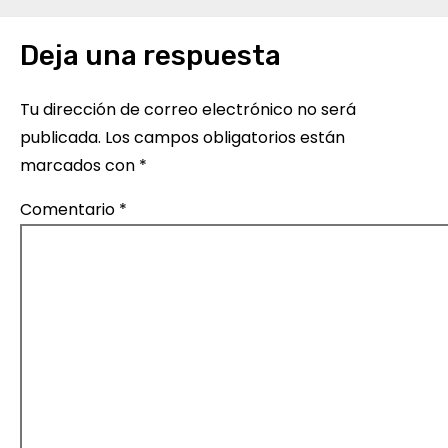
e
Deja una respuesta
g
a
Tu dirección de correo electrónico no será
c
publicada.
Los campos obligatorios están
marcados con
*
i
Comentario
*
ó
n
d
e
e
n