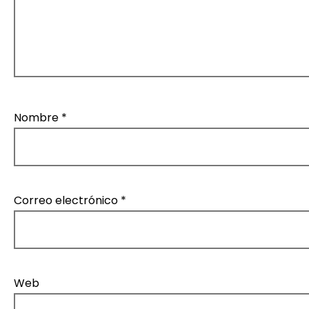
t
r
a
d
Nombre
*
a
s
Correo electrónico
*
Web