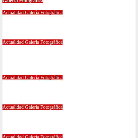
Galería Fotográfica
Actualidad
Galería Fotográfica
FOTOGRAFÍAS U. DE CHILE VS ÑUBLENSE
May 28, 2024
Radio AzulChile
Actualidad
Galería Fotográfica
GALERÍA DE FOTOGRAFÍAS DE ACCESOS DEL
ESTADIO NACIONAL, CLÁSICO UNIVERSITARIO
May 21, 2024
Eduardo Quiñones Vargas
Actualidad
Galería Fotográfica
EMPATE DE U. DE CHILE VS COQUIMBO
Abr 15, 2024
Radio AzulChile
Actualidad
Galería Fotográfica
PUNTEROS EN LA CANCHA Y EN LA GALERÍA
Abr 8, 2024
Radio AzulChile
Actualidad
Galería Fotográfica