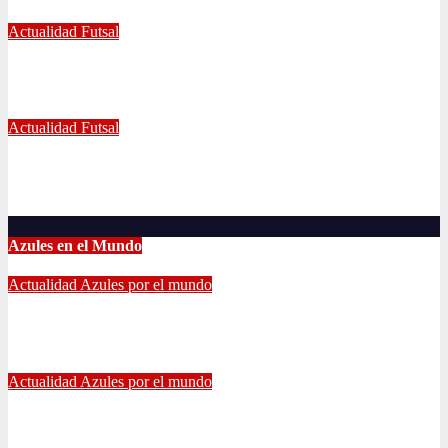
Jul 5, 2022
Radio AzulChile
Actualidad
Futsal
Decisiva fecha vivirá el equipo Futsal en la final del certamen
Jun 24, 2022
Radio AzulChile
Actualidad
Futsal
El clásico fue azul en el Futsal
Jun 18, 2022
Radio AzulChile
Azules en el Mundo
Actualidad
Azules por el mundo
CONTINUA LA PESADILLA DE ARAOS: NUEVA LESIÓN.
Feb 17, 2024
Alvaro Valenzuela
Actualidad
Azules por el mundo
Edu Vargas se ilusiona: «La gente sabe que quiero volver a
jugar algún día a la U»