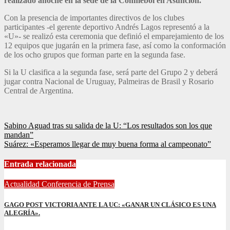
realizado anoche en la sede de la Conmebol en Asunción.
Con la presencia de importantes directivos de los clubes
participantes -el gerente deportivo Andrés Lagos representó a la
«U»- se realizó esta ceremonia que definió el emparejamiento de los
12 equipos que jugarán en la primera fase, así como la conformación
de los ocho grupos que forman parte en la segunda fase.
Si la U clasifica a la segunda fase, será parte del Grupo 2 y deberá
jugar contra Nacional de Uruguay, Palmeiras de Brasil y Rosario
Central de Argentina.
Navegación
Sabino Aguad tras su salida de la U: “Los resultados son los que
mandan”
de
Suárez: «Esperamos llegar de muy buena forma al campeonato”
entradas
Entrada relacionada
Actualidad
Conferencia de Prensa
GAGO POST VICTORIA ANTE LA UC: «GANAR UN CLÁSICO ES UNA
ALEGRÍA».