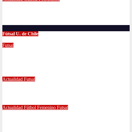
LA U FEMENINA LO GANA EN LA PINTANA!
Abr 2, 2024
Radio AzulChile
Fútsal U. de Chile
Futsal
UNIVERSIDAD DE CHILE GANA EL
TETRACAMPEONATO DEL FUTSAL FEMENINO
Dic 2, 2024
Joaquín Rivas
Actualidad
Futsal
¿Qué nos pasó en la Libertadores de Futsal?
Sep 27, 2022
Joaquín Rivas
Actualidad
Fútbol Femenino
Futsal
¡Haciendo club! Grato amistoso entre leonas Futsal y Fútbol 11
se vivió ayer en La Florida