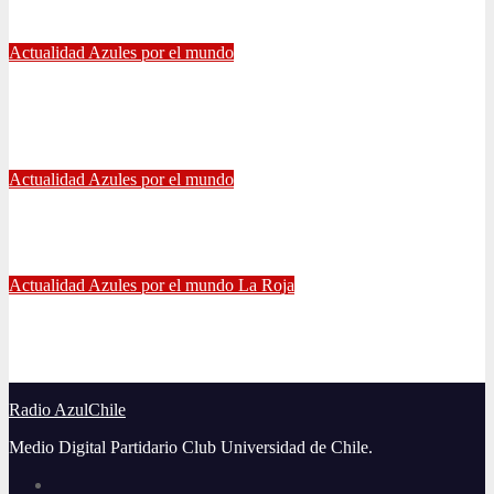
Jul 26, 2021
Alvaro Valenzuela
Actualidad
Azules por el mundo
Eduardo Vargas fue escogido el mejor jugador chileno de la
Copa América
Jul 13, 2021
Radio AzulChile
Actualidad
Azules por el mundo
Manuel Iturra inicia como DT en España
Jul 5, 2021
Alvaro Valenzuela
Actualidad
Azules por el mundo
La Roja
El gran partido de Eugenio Mena ante Argentina
Jun 4, 2021
Radio AzulChile
Radio AzulChile
Medio Digital Partidario Club Universidad de Chile.