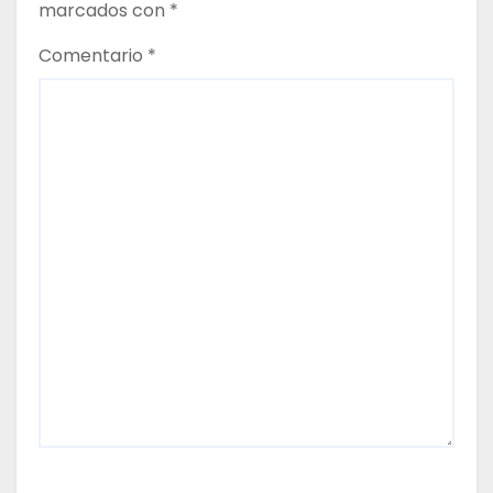
marcados con
*
r
Comentario
*
a
d
a
s