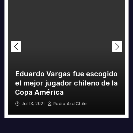
a
Manuel Iturra inicia como DT
en España
Jul 5, 2021
Alvaro Valenzuela