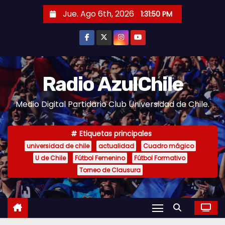
S
Jue. Ago 6th, 2026
1:31:51 PM
a
l
t
a
r
Radio AzulChile
a
Medio Digital Partidario Club Universidad de Chile.
l
c
o
Etiquetas principales
n
universidad de chile
actualidad
Cuadro mágico
U de Chile
Fútbol Femenino
Fútbol Formativo
t
Torneo de Clausura
e
n
i
d