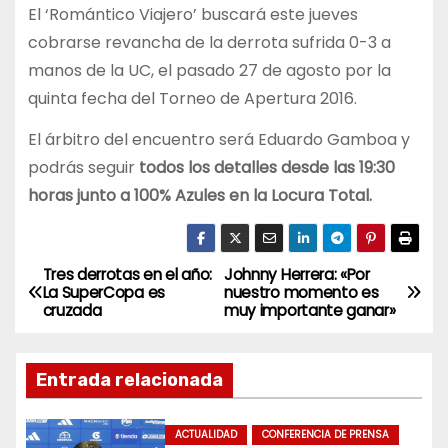
El ‘Romántico Viajero’ buscará este jueves
cobrarse revancha de la derrota sufrida 0-3 a
manos de la UC, el pasado 27 de agosto por la
quinta fecha del Torneo de Apertura 2016.
El árbitro del encuentro será Eduardo Gamboa y
podrás seguir
todos los detalles desde las 19:30
horas junto a 100% Azules en la Locura Total.
Tres derrotas en el año:
Johnny Herrera: «Por
N
La SuperCopa es
nuestro momento es
cruzada
muy importante ganar»
a
v
Entrada relacionada
e
ACTUALIDAD
CONFERENCIA DE PRENSA