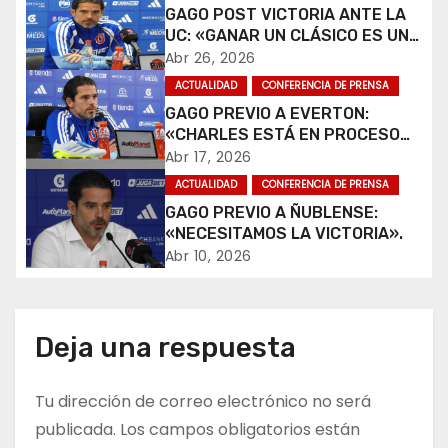
g
GAGO POST VICTORIA ANTE LA
UC: «GANAR UN CLÁSICO ES UNA
a
ALEGRÍA».
Abr 26, 2026
c
ACTUALIDAD
CONFERENCIA DE PRENSA
GAGO PREVIO A EVERTON:
i
«CHARLES ESTÁ EN PROCESO
DE RECUPERACIÓN».
Abr 17, 2026
ó
ACTUALIDAD
CONFERENCIA DE PRENSA
n
GAGO PREVIO A ÑUBLENSE:
«NECESITAMOS LA VICTORIA».
d
Abr 10, 2026
e
e
Deja una respuesta
n
Tu dirección de correo electrónico no será
t
publicada.
Los campos obligatorios están