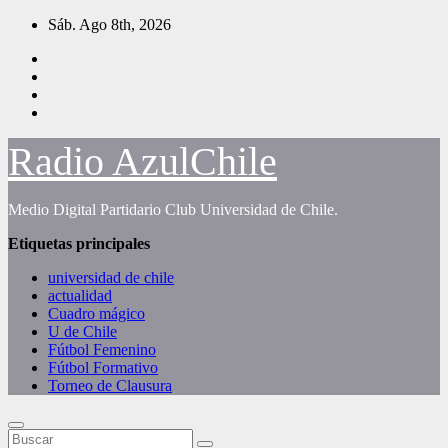
Saltar
Sáb. Ago 8th, 2026
al
contenido
Radio AzulChile
Medio Digital Partidario Club Universidad de Chile.
Etiquetas principales
universidad de chile
actualidad
Cuadro mágico
U de Chile
Fútbol Femenino
Fútbol Formativo
Torneo de Clausura