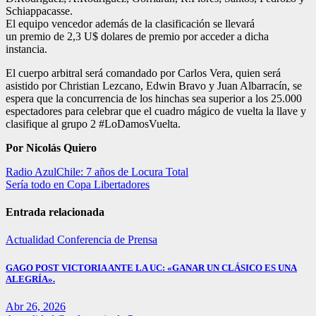
Schiappacasse.
El equipo vencedor además de la clasificación se llevará
un premio de 2,3 U$ dolares de premio por acceder a dicha
instancia.
El cuerpo arbitral será comandado por Carlos Vera, quien será
asistido por Christian Lezcano, Edwin Bravo y Juan Albarracín, se
espera que la concurrencia de los hinchas sea superior a los 25.000
espectadores para celebrar que el cuadro mágico de vuelta la llave y
clasifique al grupo 2 #LoDamosVuelta.
Por Nicolás Quiero
Navegación
Radio AzulChile: 7 años de Locura Total
Sería todo en Copa Libertadores
de
entradas
Entrada relacionada
Actualidad
Conferencia de Prensa
GAGO POST VICTORIA ANTE LA UC: «GANAR UN CLÁSICO ES UNA
ALEGRÍA».
Abr 26, 2026