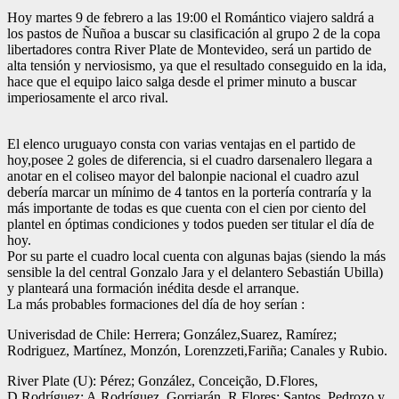
Hoy martes 9 de febrero a las 19:00 el Romántico viajero saldrá a
los pastos de Ñuñoa a buscar su clasificación al grupo 2 de la copa
libertadores contra River Plate de Montevideo, será un partido de
alta tensión y nerviosismo, ya que el resultado conseguido en la ida,
hace que el equipo laico salga desde el primer minuto a buscar
imperiosamente el arco rival.
El elenco uruguayo consta con varias ventajas en el partido de
hoy,posee 2 goles de diferencia, si el cuadro darsenalero llegara a
anotar en el coliseo mayor del balonpie nacional el cuadro azul
debería marcar un mínimo de 4 tantos en la portería contraría y la
más importante de todas es que cuenta con el cien por ciento del
plantel en óptimas condiciones y todos pueden ser titular el día de
hoy.
Por su parte el cuadro local cuenta con algunas bajas (siendo la más
sensible la del central Gonzalo Jara y el delantero Sebastián Ubilla)
y planteará una formación inédita desde el arranque.
La más probables formaciones del día de hoy serían :
Univerisdad de Chile: Herrera; González,Suarez, Ramírez;
Rodriguez, Martínez, Monzón, Lorenzzeti,Fariña; Canales y Rubio.
River Plate (U): Pérez; González, Conceição, D.Flores,
D.Rodríguez; A.Rodríguez, Gorriarán, R.Flores; Santos, Pedrozo y