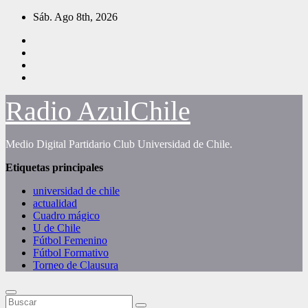
Saltar
Sáb. Ago 8th, 2026
al
contenido
Radio AzulChile
Medio Digital Partidario Club Universidad de Chile.
Etiquetas principales
universidad de chile
actualidad
Cuadro mágico
U de Chile
Fútbol Femenino
Fútbol Formativo
Torneo de Clausura