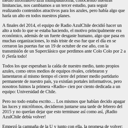
medio informativo azul multiplataforma, conociendo nuestras
limitancias, nos cambiamos a un tercer estudio, para seguir
realizando contenidos atractivos para los azules, pero había algo que
haría un alto en todos nuestros planes.
A finales del 2014, el equipo de Radio AzulChile decidió hacer un
alto a todo lo que se estaba haciendo, el motivo principalmente era
económico, además de un fuerte desgaste humano, algo que pasa en
muchas organizaciones, lo más triste de eso fue que el día en se
cerraron las puertas fue un 19 de octubre de ese año, con la
transmisión de un Superclásico que perdimos ante Colo Colo por 2 a
0 ¡Sería todo!
Todos los que esperaban la caída de nuestro medio, tanto propios
azules, como otros medios de equipos rivales, celebraron y
lamentaron al mismo tiempo el cierre del primer medio partidario
permanente de nuestro país, ya existían portales informativos, pero
nosotros fuimos la primera «Radio» cien por ciento dedicada a un
equipo: Universidad de Chile.
Pero no todo estaba escrito… Los mismos que habían decido apagar
las luces y micrófonos, decidieron juntarse una tarde de febrero del
2015 y no querían dejar que esto terminase así como así, ¡Radio
AzulChile debía volver!
Empezó la campaña de la U y junto con ella, la promesa de volver: