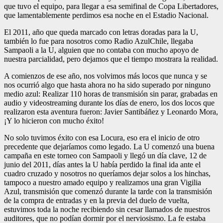
que tuvo el equipo, para llegar a esa semifinal de Copa Libertadores,
que lamentablemente perdimos esa noche en el Estadio Nacional.
El 2011, año que queda marcado con letras doradas para la U,
también lo fue para nosotros como Radio AzulChile, llegaba
Sampaoli a la U, alguien que no contaba con mucho apoyo de
nuestra parcialidad, pero dejamos que el tiempo mostrara la realidad.
A comienzos de ese año, nos volvimos más locos que nunca y se
nos ocurrió algo que hasta ahora no ha sido superado por ninguno
medio azul: Realizar 110 horas de transmisión sin parar, grabadas en
audio y videostreaming durante los días de enero, los dos locos que
realizaron esta aventura fueron: Javier Santibáñez y Leonardo Mora,
¡Y lo hicieron con mucho éxito!
No solo tuvimos éxito con esa Locura, eso era el inicio de otro
precedente que dejaríamos como legado. La U comenzó una buena
campaña en este torneo con Sampaoli y llegó un día clave, 12 de
junio del 2011, días antes la U había perdido la final ida ante el
cuadro cruzado y nosotros no queríamos dejar solos a los hinchas,
tampoco a nuestro amado equipo y realizamos una gran Vigilia
Azul, transmisión que comenzó durante la tarde con la transmisión
de la compra de entradas y en la previa del duelo de vuelta,
estuvimos toda la noche recibiendo sin cesar llamados de nuestros
auditores, que no podían dormir por el nerviosismo. La fe estaba