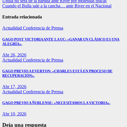
Navegación
Ubilla no será de la partida ante River por molestias físicas
Cuando el Bulla sale a la cancha… ante River en el Nacional
de
entradas
Entrada relacionada
Actualidad
Conferencia de Prensa
GAGO POST VICTORIA ANTE LA UC: «GANAR UN CLÁSICO ES UNA
ALEGRÍA».
Abr 26, 2026
Actualidad
Conferencia de Prensa
GAGO PREVIO A EVERTON: «CHARLES ESTÁ EN PROCESO DE
RECUPERACIÓN».
Abr 17, 2026
Actualidad
Conferencia de Prensa
GAGO PREVIO A ÑUBLENSE: «NECESITAMOS LA VICTORIA».
Abr 10, 2026
Deja una respuesta