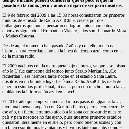
tiempo e incluso pueden considerar que es poco el que ha
pasado en la radio, pero 7 años no dejan de ser para nosotros.
El 9 de febrero del 2009 a las 15:30 horas comenzaron los primeros
minutos de emisión de Radio AzulChile, creada por dos
bullangueros que nunca pensaron en lograr tantos momentos
emotivos siguiendo al Romántico Viajero, ellos son: Leonardo Mora
y Matías Cisterna.
Desde aquel momento han pasado 7 años y con ello, muchas
historias para recordar, tanto en la línea de tiempo azul, como en la
de la misma radio.
El 2009 nacimos con la marraqueta bajo el brazo, ya que, ese mismo
año la U fue campeona del torneo junto Sergio Markarián, ¿Lo
recuerdan?, esa hermosa tarde-noche en el estadio Santa Laura,
nosotros en un humilde lugar hacíamos Radio AzulChile, nada de
tener un estudios profesional, ni nada, pero con mucho amor a la U,
emitíamos la información azul en la web.
El 2010, año que empezábamos a dar más pasos de gigante, la U,
tuvo una buena compaña con Gerardo Peluso, pero al comienzo de
ese año, un fuerte terremoto afectó a la zona centro-sur de nuestro
país y para nosotros no fue ajeno, pues nuestros primeros estudios
quedaron literalmente en el suelo, pero como buenos azules y con
un buen espíritu, nos levantamos y tuvimos tanto aguante, como el