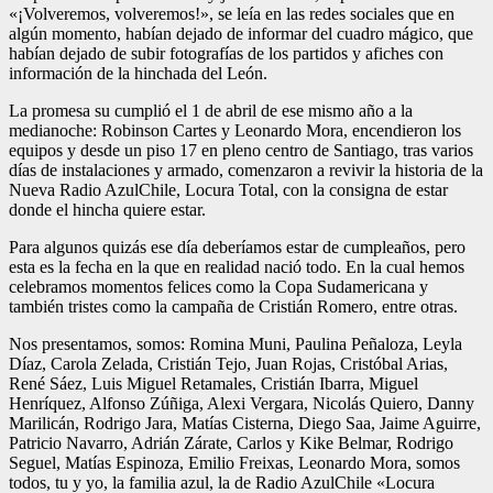
«¡Volveremos, volveremos!», se leía en las redes sociales que en
algún momento, habían dejado de informar del cuadro mágico, que
habían dejado de subir fotografías de los partidos y afiches con
información de la hinchada del León.
La promesa su cumplió el 1 de abril de ese mismo año a la
medianoche: Robinson Cartes y Leonardo Mora, encendieron los
equipos y desde un piso 17 en pleno centro de Santiago, tras varios
días de instalaciones y armado, comenzaron a revivir la historia de la
Nueva Radio AzulChile, Locura Total, con la consigna de estar
donde el hincha quiere estar.
Para algunos quizás ese día deberíamos estar de cumpleaños, pero
esta es la fecha en la que en realidad nació todo. En la cual hemos
celebramos momentos felices como la Copa Sudamericana y
también tristes como la campaña de Cristián Romero, entre otras.
Nos presentamos, somos: Romina Muni, Paulina Peñaloza, Leyla
Díaz, Carola Zelada, Cristián Tejo, Juan Rojas, Cristóbal Arias,
René Sáez, Luis Miguel Retamales, Cristián Ibarra, Miguel
Henríquez, Alfonso Zúñiga, Alexi Vergara, Nicolás Quiero, Danny
Marilicán, Rodrigo Jara, Matías Cisterna, Diego Saa, Jaime Aguirre,
Patricio Navarro, Adrián Zárate, Carlos y Kike Belmar, Rodrigo
Seguel, Matías Espinoza, Emilio Freixas, Leonardo Mora, somos
todos, tu y yo, la familia azul, la de Radio AzulChile «Locura