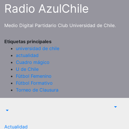
Saltar
Radio AzulChile
al
contenido
Medio Digital Partidario Club Universidad de Chile.
Etiquetas principales
universidad de chile
actualidad
Cuadro mágico
U de Chile
Fútbol Femenino
Fútbol Formativo
Torneo de Clausura
Actualidad