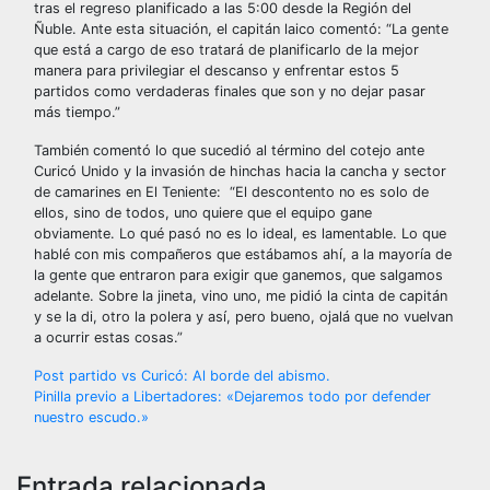
tras el regreso planificado a las 5:00 desde la Región del
Ñuble. Ante esta situación, el capitán laico comentó: “La gente
que está a cargo de eso tratará de planificarlo de la mejor
manera para privilegiar el descanso y enfrentar estos 5
partidos como verdaderas finales que son y no dejar pasar
más tiempo.”
También comentó lo que sucedió al término del cotejo ante
Curicó Unido y la invasión de hinchas hacia la cancha y sector
de camarines en El Teniente: “El descontento no es solo de
ellos, sino de todos, uno quiere que el equipo gane
obviamente. Lo qué pasó no es lo ideal, es lamentable.
Lo que
hablé con mis compañeros que estábamos ahí, a la mayoría de
la gente que entraron para exigir que ganemos, que salgamos
adelante. Sobre la jineta, vino uno, me pidió la cinta de capitán
y se la di, otro la polera y así, pero bueno, ojalá que no vuelvan
a ocurrir estas cosas.”
Navegación
Post partido vs Curicó: Al borde del abismo.
Pinilla previo a Libertadores: «Dejaremos todo por defender
de
nuestro escudo.»
entradas
Entrada relacionada