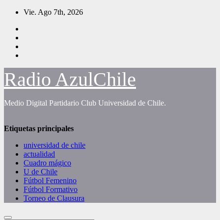
Saltar
Vie. Ago 7th, 2026
al
contenido
Radio AzulChile
Medio Digital Partidario Club Universidad de Chile.
Etiquetas principales
universidad de chile
actualidad
Cuadro mágico
U de Chile
Fútbol Femenino
Fútbol Formativo
Torneo de Clausura