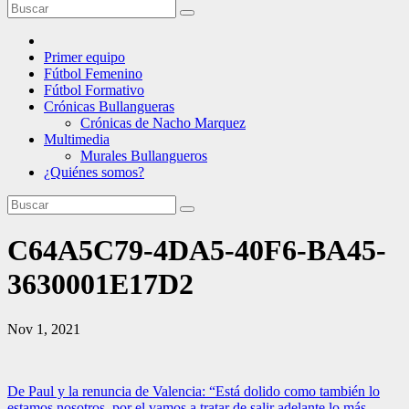
Primer equipo
Fútbol Femenino
Fútbol Formativo
Crónicas Bullangueras
Crónicas de Nacho Marquez
Multimedia
Murales Bullangueros
¿Quiénes somos?
C64A5C79-4DA5-40F6-BA45-
3630001E17D2
Nov 1, 2021
Navegación
De Paul y la renuncia de Valencia: “Está dolido como también lo
estamos nosotros, por el vamos a tratar de salir adelante lo más