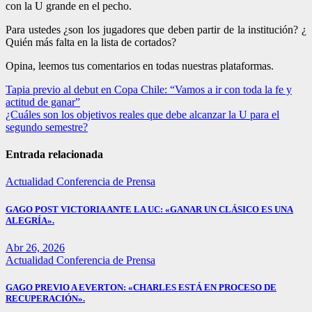
con la U grande en el pecho.
Para ustedes ¿son los jugadores que deben partir de la institución? ¿
Quién más falta en la lista de cortados?
Opina, leemos tus comentarios en todas nuestras plataformas.
Navegación
Tapia previo al debut en Copa Chile: “Vamos a ir con toda la fe y
actitud de ganar”
de
¿Cuáles son los objetivos reales que debe alcanzar la U para el
entradas
segundo semestre?
Entrada relacionada
Actualidad
Conferencia de Prensa
GAGO POST VICTORIA ANTE LA UC: «GANAR UN CLÁSICO ES UNA
ALEGRÍA».
Abr 26, 2026
Actualidad
Conferencia de Prensa
GAGO PREVIO A EVERTON: «CHARLES ESTÁ EN PROCESO DE
RECUPERACIÓN».