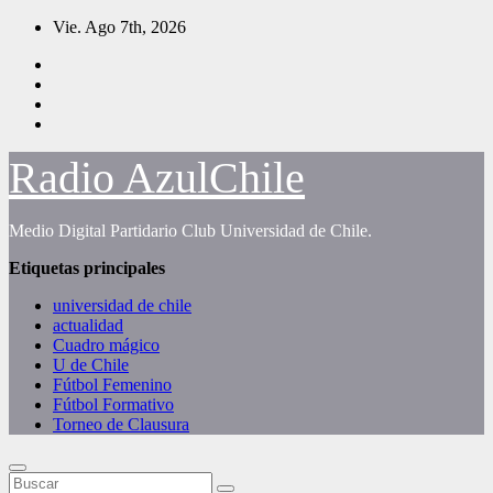
Saltar
Vie. Ago 7th, 2026
al
contenido
Radio AzulChile
Medio Digital Partidario Club Universidad de Chile.
Etiquetas principales
universidad de chile
actualidad
Cuadro mágico
U de Chile
Fútbol Femenino
Fútbol Formativo
Torneo de Clausura