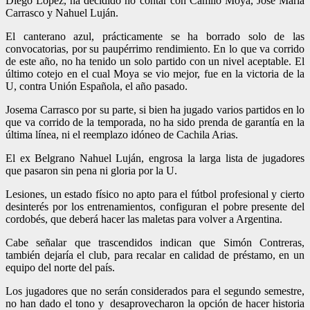
Diego López, ha decidido no contar con Camilo Moya, José María
Carrasco y Nahuel Luján.
El canterano azul, prácticamente se ha borrado solo de las
convocatorias, por su paupérrimo rendimiento. En lo que va corrido
de este año, no ha tenido un solo partido con un nivel aceptable. El
último cotejo en el cual Moya se vio mejor, fue en la victoria de la
U, contra Unión Española, el año pasado.
Josema Carrasco por su parte, si bien ha jugado varios partidos en lo
que va corrido de la temporada, no ha sido prenda de garantía en la
última línea, ni el reemplazo idóneo de Cachila Arias.
El ex Belgrano Nahuel Luján, engrosa la larga lista de jugadores
que pasaron sin pena ni gloria por la U.
Lesiones, un estado físico no apto para el fútbol profesional y cierto
desinterés por los entrenamientos, configuran el pobre presente del
cordobés, que deberá hacer las maletas para volver a Argentina.
Cabe señalar que trascendidos indican que Simón Contreras,
también dejaría el club, para recalar en calidad de préstamo, en un
equipo del norte del país.
Los jugadores que no serán considerados para el segundo semestre,
no han dado el tono y desaprovecharon la opción de hacer historia