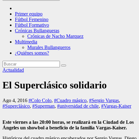
Primer equipo
Fútbol Femenino
Fútbol Formativo
Crónicas Bullangueras
Crónicas de Nacho Marquez
Multimedia
Murales Bullangueros
¿Quiénes somos?
Actualidad
El Superclásico solidario
Ago 4, 2016
#Colo Colo
,
#Cuadro mágico
,
#Sergio Vargas
,
#Superclásico
,
#Superman
,
#universidad de chile
,
#Vargas-Kaiser
Este viernes a las 20:00 horas, se realizará en la Ciudad de Los
Ángeles un showbol a beneficio de la familia Vargas-Kaiser.
Históricos del cuadro mágico encabezados por Sergio Vargas, Diego