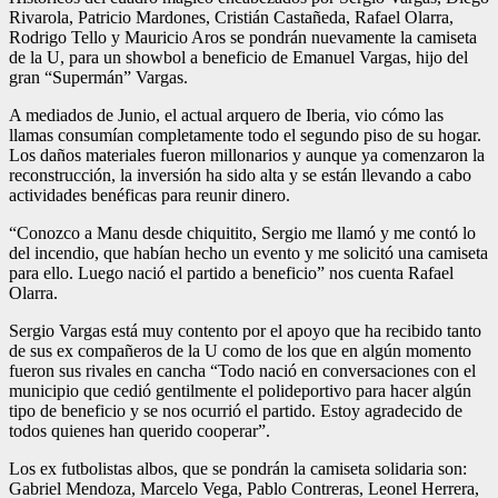
Rivarola, Patricio Mardones, Cristián Castañeda, Rafael Olarra,
Rodrigo Tello y Mauricio Aros se pondrán nuevamente la camiseta
de la U, para un showbol a beneficio de Emanuel Vargas, hijo del
gran “Supermán” Vargas.
A mediados de Junio, el actual arquero de Iberia, vio cómo las
llamas consumían completamente todo el segundo piso de su hogar.
Los daños materiales fueron millonarios y aunque ya comenzaron la
reconstrucción, la inversión ha sido alta y se están llevando a cabo
actividades benéficas para reunir dinero.
“Conozco a Manu desde chiquitito, Sergio me llamó y me contó lo
del incendio, que habían hecho un evento y me solicitó una camiseta
para ello. Luego nació el partido a beneficio” nos cuenta Rafael
Olarra.
Sergio Vargas está muy contento por el apoyo que ha recibido tanto
de sus ex compañeros de la U como de los que en algún momento
fueron sus rivales en cancha “Todo nació en conversaciones con el
municipio que cedió gentilmente el polideportivo para hacer algún
tipo de beneficio y se nos ocurrió el partido. Estoy agradecido de
todos quienes han querido cooperar”.
Los ex futbolistas albos, que se pondrán la camiseta solidaria son:
Gabriel Mendoza, Marcelo Vega, Pablo Contreras, Leonel Herrera,