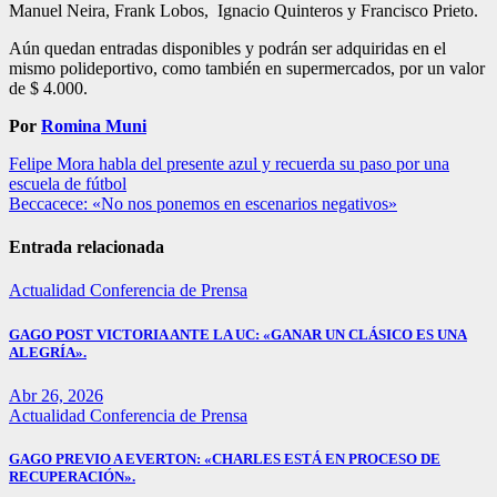
Manuel Neira, Frank Lobos, Ignacio Quinteros y Francisco Prieto.
Aún quedan entradas disponibles y podrán ser adquiridas en el
mismo polideportivo, como también en supermercados, por un valor
de $ 4.000.
Por
Romina Muni
Navegación
Felipe Mora habla del presente azul y recuerda su paso por una
escuela de fútbol
de
Beccacece: «No nos ponemos en escenarios negativos»
entradas
Entrada relacionada
Actualidad
Conferencia de Prensa
GAGO POST VICTORIA ANTE LA UC: «GANAR UN CLÁSICO ES UNA
ALEGRÍA».
Abr 26, 2026
Actualidad
Conferencia de Prensa
GAGO PREVIO A EVERTON: «CHARLES ESTÁ EN PROCESO DE
RECUPERACIÓN».