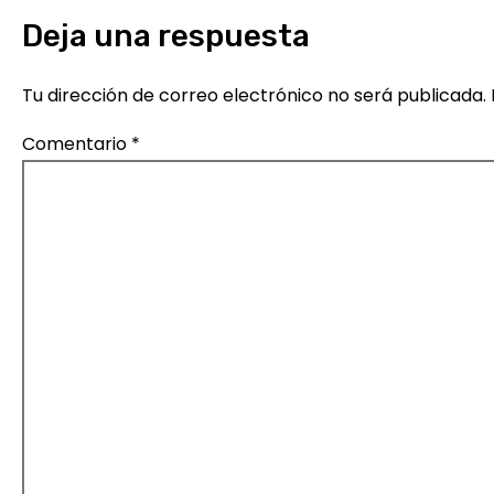
n
Deja una respuesta
d
Tu dirección de correo electrónico no será publicada.
e
Comentario
*
e
n
t
r
a
d
a
s