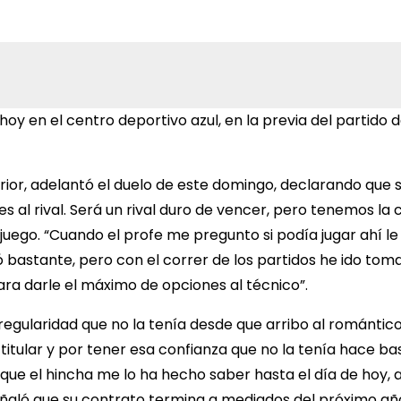
oy en el centro deportivo azul, en la previa del partido d
erior, adelantó el duelo de este domingo, declarando que 
 al rival. Será un rival duro de vencer, pero tenemos la
ego. “Cuando el profe me pregunto si podía jugar ahí le d
 bastante, pero con el correr de los partidos he ido tom
para darle el máximo de opciones al técnico”.
gularidad que no la tenía desde que arribo al romántico 
er titular y por tener esa confianza que no la tenía hace b
 que el hincha me lo ha hecho saber hasta el día de hoy, 
ló que su contrato termina a mediados del próximo año. “