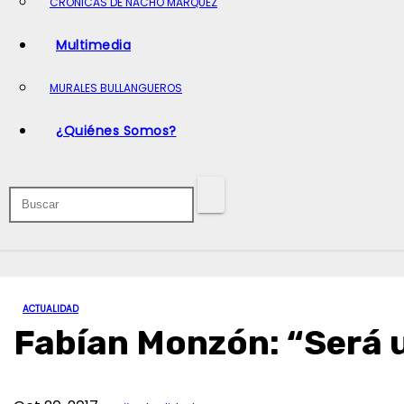
CRÓNICAS DE NACHO MARQUEZ
o
Multimedia
MURALES BULLANGUEROS
¿Quiénes Somos?
ACTUALIDAD
Fabían Monzón: “Será u