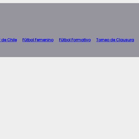
 de Chile
Fútbol Femenino
Fútbol Formativo
Torneo de Clausura