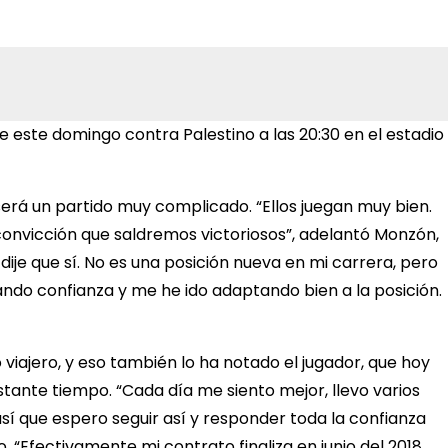
e este domingo contra Palestino a las 20:30 en el estadio
será un partido muy complicado. “Ellos juegan muy bien.
 convicción que saldremos victoriosos”, adelantó Monzón,
ije que sí. No es una posición nueva en mi carrera, pero
ando confianza y me he ido adaptando bien a la posición.
viajero, y eso también lo ha notado el jugador, que hoy
astante tiempo. “Cada día me siento mejor, llevo varios
así que espero seguir así y responder toda la confianza
Efectivamente mi contrato finaliza en junio del 2018.