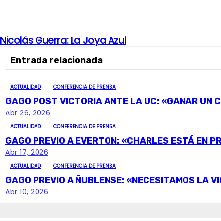
Nicolás Guerra: La Joya Azul
N
Entrada relacionada
a
v
ACTUALIDAD
CONFERENCIA DE PRENSA
GAGO POST VICTORIA ANTE LA UC: «GANAR UN C
e
Abr 26, 2026
g
ACTUALIDAD
CONFERENCIA DE PRENSA
GAGO PREVIO A EVERTON: «CHARLES ESTÁ EN P
a
Abr 17, 2026
c
ACTUALIDAD
CONFERENCIA DE PRENSA
GAGO PREVIO A ÑUBLENSE: «NECESITAMOS LA VI
i
Abr 10, 2026
ó