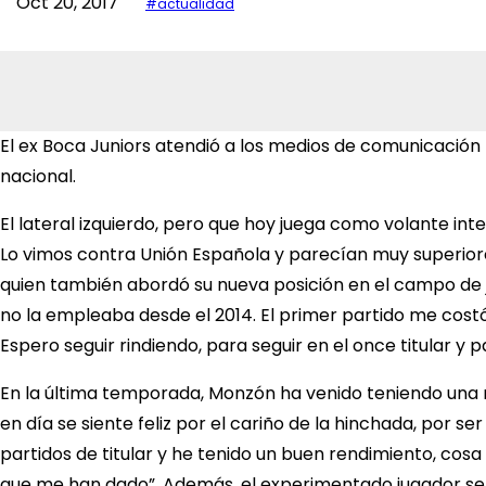
Oct 20, 2017
#actualidad
El ex Boca Juniors atendió a los medios de comunicación h
nacional.
El lateral izquierdo, pero que hoy juega como volante int
Lo vimos contra Unión Española y parecían muy superiores
quien también abordó su nueva posición en el campo de ju
no la empleaba desde el 2014. El primer partido me costó
Espero seguir rindiendo, para seguir en el once titular y 
En la última temporada, Monzón ha venido teniendo una re
en día se siente feliz por el cariño de la hinchada, por s
partidos de titular y he tenido un buen rendimiento, cosa
que me han dado”. Además, el experimentado jugador seña