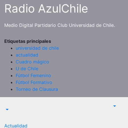
Saltar
Radio AzulChile
al
contenido
Medio Digital Partidario Club Universidad de Chile.
Etiquetas principales
universidad de chile
actualidad
Cuadro mágico
U de Chile
Fútbol Femenino
Fútbol Formativo
Torneo de Clausura
Actualidad