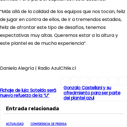
“Más allá de la calidad de los equipos que nos tocan, feliz
de jugar en contra de ellos, de ir a tremendos estadios,
feliz de afrontar este tipo de desafíos, tenemos
expectativas muy altas. Queremos estar a la altura y
este plantel es de mucha experiencia”.
Daniela Alegría | Radio AzulChile.cl
Gonzalo Castellani y su
N
Fichaje de lujo: Soteldo será
ofrecimiento para ser parte
nuevo refuerzo de la “U”
del plantel azul
a
Entrada relacionada
v
e
ACTUALIDAD
CONFERENCIA DE PRENSA