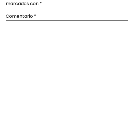
t
marcados con
*
r
Comentario
*
a
d
a
s