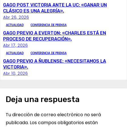
GAGO POST VICTORIA ANTE LA UC: «GANAR UN
g
CLÁSICO ES UNA ALEGRÍA».
Abr 26, 2026
a
ACTUALIDAD
CONFERENCIA DE PRENSA
c
GAGO PREVIO A EVERTON: «CHARLES ESTÁ EN
PROCESO DE RECUPERACIÓN».
i
Abr 17, 2026
ACTUALIDAD
CONFERENCIA DE PRENSA
ó
GAGO PREVIO A ÑUBLENSE: «NECESITAMOS LA
VICTORIA».
n
Abr 10, 2026
d
e
Deja una respuesta
e
Tu dirección de correo electrónico no será
n
publicada.
Los campos obligatorios están