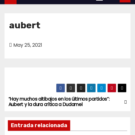
o
aubert
May 25, 2021
“Hay muchos altibajos en los últimos partidos”:
N
Aubert y la dura crítica a Dudamel
a
Entrada relacionada
v