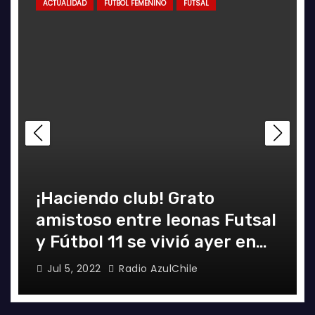
ACTUALIDAD
FÚTBOL FEMENINO
FUTSAL
¡Haciendo club! Grato
amistoso entre leonas Futsal
y Fútbol 11 se vivió ayer en
La Florida
Jul 5, 2022
Radio AzulChile