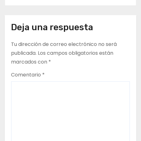
e
g
Deja una respuesta
a
c
Tu dirección de correo electrónico no será
publicada.
Los campos obligatorios están
i
marcados con
*
ó
Comentario
*
n
d
e
e
n