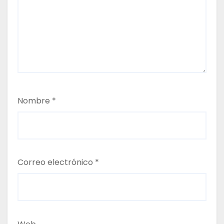
t
r
a
d
a
Nombre
*
s
Correo electrónico
*