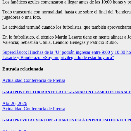
Los fanáticos azules comenzaron a llegar antes de las 10:00 horas y p
Todo transcurría con normalidad, hasta que sobre el final del ‘bander
jugadores o una foto.
La actividad terminó cuando los futbolistas, que también aprovecharon 
En lo futbolístico, el técnico Martín Lasarte tiene en mente alinear
Valencia; Sebastián Ubilla, Leandro Benegas y Patricio Rubio.
Navegación
Superclásico: Hinchas de la ‘U’ podrán ingresar entre 9:00 y 10:30 ho
Lasarte y Banderazo: «Soy un privilegiado de estar hoy acá”
de
entradas
Entrada relacionada
Actualidad
Conferencia de Prensa
GAGO POST VICTORIA ANTE LA UC: «GANAR UN CLÁSICO ES UNA ALE
Abr 26, 2026
Actualidad
Conferencia de Prensa
GAGO PREVIO A EVERTON: «CHARLES ESTÁ EN PROCESO DE RECUP