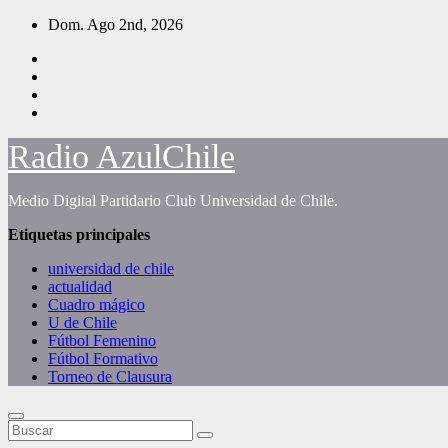
Saltar
Dom. Ago 2nd, 2026
al
contenido
Radio AzulChile
Medio Digital Partidario Club Universidad de Chile.
Etiquetas principales
universidad de chile
actualidad
Cuadro mágico
U de Chile
Fútbol Femenino
Fútbol Formativo
Torneo de Clausura