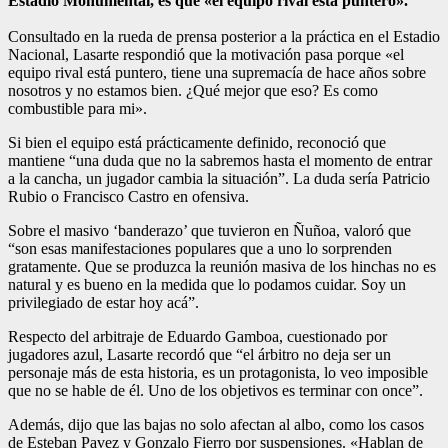
Estadio Monumental, es que «el equipo rival está puntero».
Consultado en la rueda de prensa posterior a la práctica en el Estadio
Nacional, Lasarte respondió que la motivación pasa porque «el
equipo rival está puntero, tiene una supremacía de hace años sobre
nosotros y no estamos bien. ¿Qué mejor que eso? Es como
combustible para mi».
Si bien el equipo está prácticamente definido, reconoció que
mantiene “una duda que no la sabremos hasta el momento de entrar
a la cancha, un jugador cambia la situación”. La duda sería Patricio
Rubio o Francisco Castro en ofensiva.
Sobre el masivo ‘banderazo’ que tuvieron en Ñuñoa, valoró que
“son esas manifestaciones populares que a uno lo sorprenden
gratamente. Que se produzca la reunión masiva de los hinchas no es
natural y es bueno en la medida que lo podamos cuidar. Soy un
privilegiado de estar hoy acá”.
Respecto del arbitraje de Eduardo Gamboa, cuestionado por
jugadores azul, Lasarte recordó que “el árbitro no deja ser un
personaje más de esta historia, es un protagonista, lo veo imposible
que no se hable de él. Uno de los objetivos es terminar con once”.
Además, dijo que las bajas no solo afectan al albo, como los casos
de Esteban Pavez y Gonzalo Fierro por suspensiones. «Hablan de