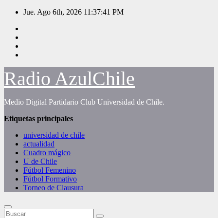
Saltar
Jue. Ago 6th, 2026
11:37:42 PM
al
contenido
Radio AzulChile
Medio Digital Partidario Club Universidad de Chile.
Etiquetas principales
universidad de chile
actualidad
Cuadro mágico
U de Chile
Fútbol Femenino
Fútbol Formativo
Torneo de Clausura