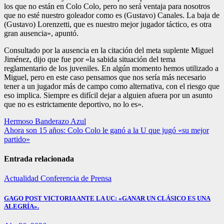
los que no están en Colo Colo, pero no será ventaja para nosotros
que no esté nuestro goleador como es (Gustavo) Canales. La baja de
(Gustavo) Lorenzetti, que es nuestro mejor jugador táctico, es otra
gran ausencia», apuntó.
Consultado por la ausencia en la citación del meta suplente Miguel
Jiménez, dijo que fue por «la sabida situación del tema
reglamentario de los juveniles. En algún momento hemos utilizado a
Miguel, pero en este caso pensamos que nos sería más necesario
tener a un jugador más de campo como alternativa, con el riesgo que
eso implica. Siempre es difícil dejar a alguien afuera por un asunto
que no es estrictamente deportivo, no lo es».
Navegación
Hermoso Banderazo Azul
Ahora son 15 años: Colo Colo le ganó a la U que jugó «su mejor
de
partido»
entradas
Entrada relacionada
Actualidad
Conferencia de Prensa
GAGO POST VICTORIA ANTE LA UC: «GANAR UN CLÁSICO ES UNA
ALEGRÍA».