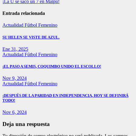
¡La U se sacó un 7 en Maipú!
de
entradas
Entrada relacionada
Actualidad
Fútbol Femenino
SU HELEN SE VISTE DE AZUL.
Ene 31, 2025
Actualidad
Fútbol Femenino
¡EL PASO A SEMIS, COQUIMBO UNIDO EL ESCOLLO!
Nov 9, 2024
Actualidad
Fútbol Femenino
¡DESPUÉS DE LA PARIDAD EN INDEPENDENCIA, HOY SE DEFINIRÁ
TODO!
Nov 6, 2024
Deja una respuesta
Tu dirección de correo electrónico no será publicada.
Los campos