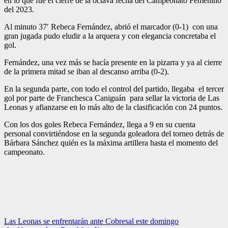
en lo que fue el cierre de la octava fecha del Campeonato Femenino
del 2023.
Al minuto 37′ Rebeca Fernández, abrió el marcador (0-1) con una
gran jugada pudo eludir a la arquera y con elegancia concretaba el
gol.
Fernández, una vez más se hacía presente en la pizarra y ya al cierre
de la primera mitad se iban al descanso arriba (0-2).
En la segunda parte, con todo el control del partido, llegaba el tercer
gol por parte de Franchesca Caniguán para sellar la victoria de Las
Leonas y afianzarse en lo más alto de la clasificación con 24 puntos.
Con los dos goles Rebeca Fernández, llega a 9 en su cuenta
personal convirtiéndose en la segunda goleadora del torneo detrás de
Bárbara Sánchez quién es la máxima artillera hasta el momento del
campeonato.
Navegación
Las Leonas se enfrentarán ante Cobresal este domingo