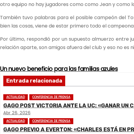
otro equipo no hay jugadores como como Jean y como la 
También tuvo palabras para el posible campeón del Torn
bien las cosas, viene de estar primero todo el campeona
Por último, respondió por un supuesto almuerzo entre j
relación aparte, son amigos afuera del club y eso no es 
Un nuevo beneficio para las familias azules
N
Entrada relacionada
a
v
ACTUALIDAD
CONFERENCIA DE PRENSA
GAGO POST VICTORIA ANTE LA UC: «GANAR UN C
e
Abr 26, 2026
g
ACTUALIDAD
CONFERENCIA DE PRENSA
GAGO PREVIO A EVERTON: «CHARLES ESTÁ EN P