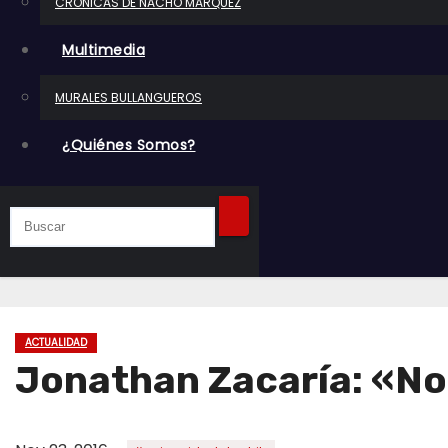
CRÓNICAS DE NACHO MARQUEZ
o
Multimedia
MURALES BULLANGUEROS
¿Quiénes Somos?
ACTUALIDAD
Jonathan Zacaría: «Nos