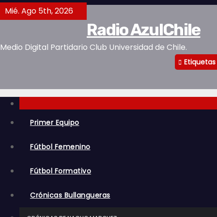
S
Mié. Ago 5th, 2026
a
Radio AzulChile
l
t
Medio Digital Partidario Club Universidad de Chile.
a
Etiquetas
r
a
l
c
Primer Equipo
o
n
Fútbol Femenino
t
e
Fútbol Formativo
n
i
Crónicas Bullangueras
d