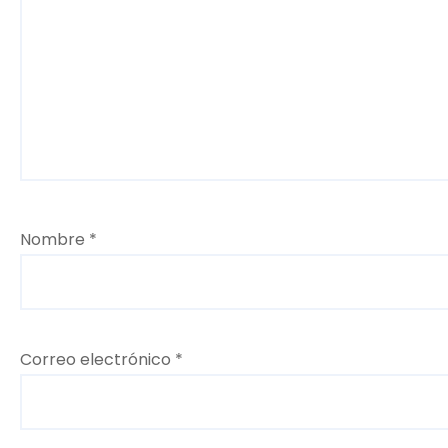
a
d
a
s
Nombre
*
Correo electrónico
*