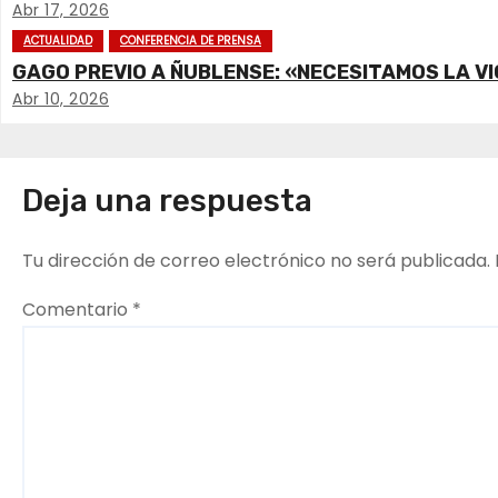
a
Abr 17, 2026
c
ACTUALIDAD
CONFERENCIA DE PRENSA
GAGO PREVIO A ÑUBLENSE: «NECESITAMOS LA VI
i
Abr 10, 2026
ó
n
Deja una respuesta
d
Tu dirección de correo electrónico no será publicada.
e
Comentario
*
e
n
t
r