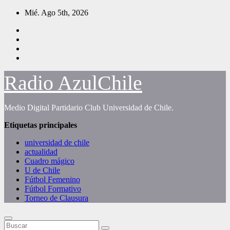
Saltar
Mié. Ago 5th, 2026
al
contenido
Radio AzulChile
Medio Digital Partidario Club Universidad de Chile.
Etiquetas principales
universidad de chile
actualidad
Cuadro mágico
U de Chile
Fútbol Femenino
Fútbol Formativo
Torneo de Clausura