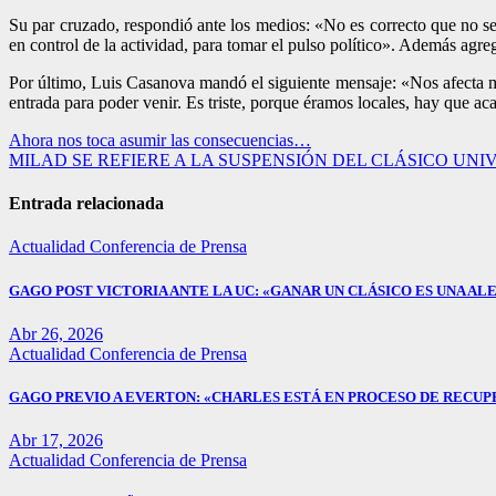
Su par cruzado, respondió ante los medios: «No es correcto que no se
en control de la actividad, para tomar el pulso político». Además ag
Por último, Luis Casanova mandó el siguiente mensaje: «Nos afecta mu
entrada para poder venir. Es triste, porque éramos locales, hay que ac
Navegación
Ahora nos toca asumir las consecuencias…
MILAD SE REFIERE A LA SUSPENSIÓN DEL CLÁSICO UNI
de
entradas
Entrada relacionada
Actualidad
Conferencia de Prensa
GAGO POST VICTORIA ANTE LA UC: «GANAR UN CLÁSICO ES UNA ALE
Abr 26, 2026
Actualidad
Conferencia de Prensa
GAGO PREVIO A EVERTON: «CHARLES ESTÁ EN PROCESO DE RECUP
Abr 17, 2026
Actualidad
Conferencia de Prensa