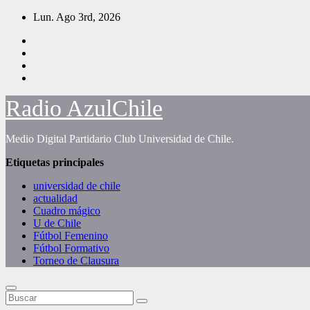
Saltar
Lun. Ago 3rd, 2026
al
contenido
Radio AzulChile
Medio Digital Partidario Club Universidad de Chile.
Etiquetas principales
universidad de chile
actualidad
Cuadro mágico
U de Chile
Fútbol Femenino
Fútbol Formativo
Torneo de Clausura