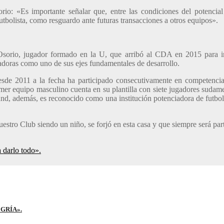
io: «Es importante señalar que, entre las condiciones del potencial 
utbolista, como resguardo ante futuras transacciones a otros equipos».
Osorio, jugador formado en la U, que arribó al CDA en 2015 para in
gadoras como uno de sus ejes fundamentales de desarrollo.
desde 2011 a la fecha ha participado consecutivamente en competen
rimer equipo masculino cuenta en su plantilla con siete jugadores sudam
nd, además, es reconocido como una institución potenciadora de futbolis
estro Club siendo un niño, se forjó en esta casa y que siempre será part
a darlo todo».
GRÍA».