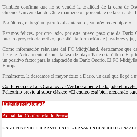
También confirma que no se vendió la totalidad de la carta de Osor
chileno, Universidad de Chile mantiene un porcentaje de la carta del f
Por último, entregó un párrafo al canterano y su próximo equipo: «
Estamos felices, por otro lado, por este nuevo paso que da Darío 
nuestro proyecto deportivo, que sitúa la formación de jugadores y ju
Como información relevante del FC Midtjylland, destacamos que 
League. Actualmente disputa la fase de playoffs de esta última. El p
un positivo factor para la adaptación de Darío Osorio. El FC Midtjylla
Europa.
Finalmente, le deseamos el mayor éxito a Darío, un azul que llegó a nu
Navegación
Conferencia de Luis Casanova: «Verdaderamente he bajado el nivel».
Pellegrino previo al super clásico: «El equipo está bien preparado par
de
entradas
Entrada relacionada
Actualidad
Conferencia de Prensa
GAGO POST VICTORIA ANTE LA UC: «GANAR UN CLÁSICO ES UNA ALE