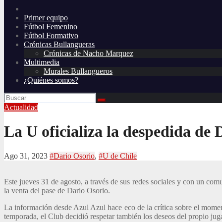
Primer equipo
Fútbol Femenino
Fútbol Formativo
Crónicas Bullangueras
Crónicas de Nacho Marquez
Multimedia
Murales Bullangueros
¿Quiénes somos?
Actualidad
La U oficializa la despedida de 
Ago 31, 2023
#Dario Osorio
,
#U de Chile
Este jueves 31 de agosto, a través de sus redes sociales y con un co
la venta del pase de Dario Osorio.
La información desde Azul Azul hace eco de la crítica sobre el momen
temporada, el Club decidió respetar también los deseos del propio juga