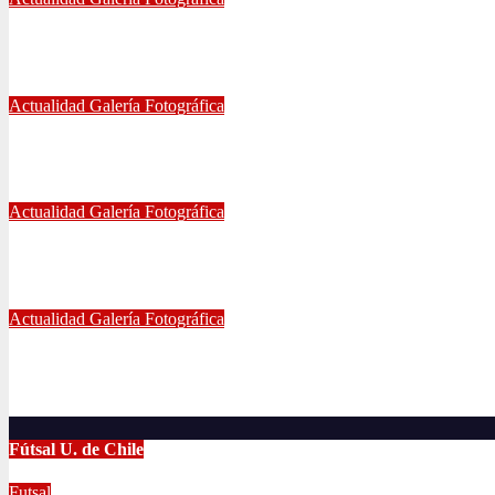
GALERÍA DE FOTOGRAFÍAS DE ACCESOS DEL ESTADI
May 21, 2024
Eduardo Quiñones Vargas
Actualidad
Galería Fotográfica
EMPATE DE U. DE CHILE VS COQUIMBO
Abr 15, 2024
Radio AzulChile
Actualidad
Galería Fotográfica
PUNTEROS EN LA CANCHA Y EN LA GALERÍA
Abr 8, 2024
Radio AzulChile
Actualidad
Galería Fotográfica
LA U FEMENINA LO GANA EN LA PINTANA!
Abr 2, 2024
Radio AzulChile
Fútsal U. de Chile
Futsal