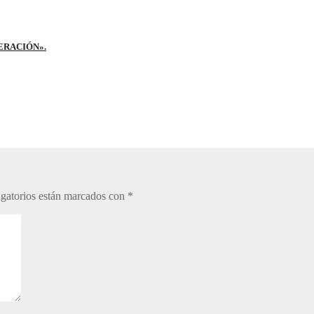
ERACIÓN».
gatorios están marcados con
*