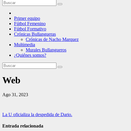
Primer equipo
Fútbol Femenino
Fútbol Formativo
Crónicas Bullangueras
Crónicas de Nacho Marquez
Multimedia
Murales Bullangueros
¿Quiénes somos?
Web
Ago 31, 2023
Navegación
La U oficializa la despedida de Dario.
de
Entrada relacionada