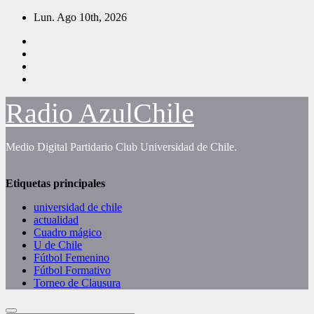
Saltar
Lun. Ago 10th, 2026
al
contenido
Radio AzulChile
Medio Digital Partidario Club Universidad de Chile.
Etiquetas principales
universidad de chile
actualidad
Cuadro mágico
U de Chile
Fútbol Femenino
Fútbol Formativo
Torneo de Clausura