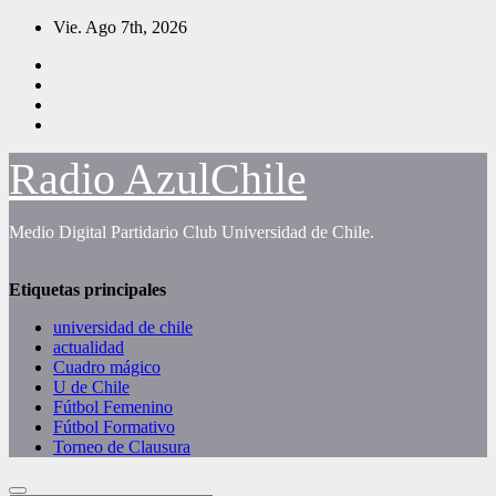
Saltar
Vie. Ago 7th, 2026
al
contenido
Radio AzulChile
Medio Digital Partidario Club Universidad de Chile.
Etiquetas principales
universidad de chile
actualidad
Cuadro mágico
U de Chile
Fútbol Femenino
Fútbol Formativo
Torneo de Clausura