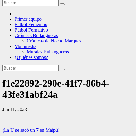
Primer equipo
Fútbol Femenino
Fútbol Formativo
Crónicas Bullangueras
Crónicas de Nacho Marquez
Multimedia
Murales Bullangueros
¿Quiénes somos?
f1e22892-290e-41f7-86b4-
43fe31abf24a
Jun 11, 2023
Navegación
¡La U se sacó un 7 en Maipú!