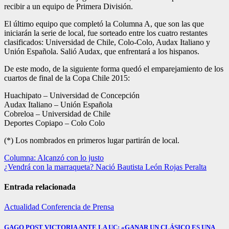
recibir a un equipo de Primera División.
El último equipo que completó la Columna A, que son las que
iniciarán la serie de local, fue sorteado entre los cuatro restantes
clasificados: Universidad de Chile, Colo-Colo, Audax Italiano y
Unión Española. Salió Audax, que enfrentará a los hispanos.
De este modo, de la siguiente forma quedó el emparejamiento de los
cuartos de final de la Copa Chile 2015:
Huachipato – Universidad de Concepción
Audax Italiano – Unión Española
Cobreloa – Universidad de Chile
Deportes Copiapo – Colo Colo
(*) Los nombrados en primeros lugar partirán de local.
Navegación
Columna: Alcanzó con lo justo
¿Vendrá con la marraqueta? Nació Bautista León Rojas Peralta
de
entradas
Entrada relacionada
Actualidad
Conferencia de Prensa
GAGO POST VICTORIA ANTE LA UC: «GANAR UN CLÁSICO ES UNA